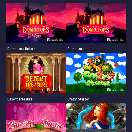
Domnitors Deluxe
Domnitors
Desert Treasure
Crazy Starter