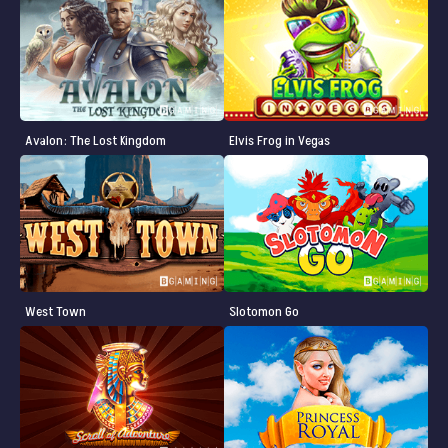
Avalon: The Lost Kingdom
Elvis Frog in Vegas
West Town
Slotomon Go