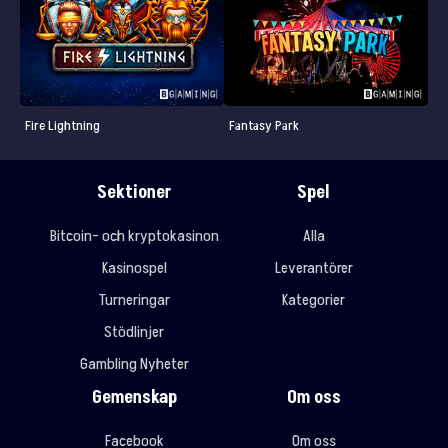
Fire Lightning
Fantasy Park
Sektioner
Spel
Bitcoin- och kryptokasinon
Alla
Kasinospel
Leverantörer
Turneringar
Kategorier
Stödlinjer
Gambling Nyheter
Gemenskap
Om oss
Facebook
Om oss