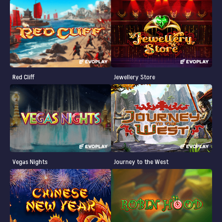
Red Cliff
Jewellery Store
Vegas Nights
Journey to the West