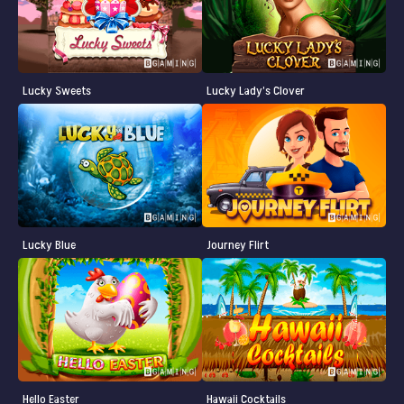
Lucky Sweets
Lucky Lady’s Clover
Lucky Blue
Journey Flirt
Hello Easter
Hawaii Cocktails