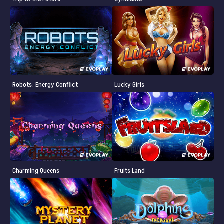
Robots: Energy Conflict
Lucky Girls
Charming Queens
Fruits Land