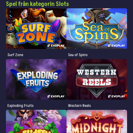
Spel från kategorin Slots
Surf Zone
Sea of Spins
Exploding Fruits
Western Reels