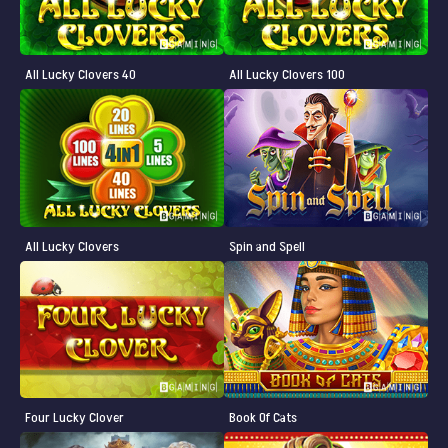
All Lucky Clovers 40
All Lucky Clovers 100
All Lucky Clovers
Spin and Spell
Four Lucky Clover
Book Of Cats