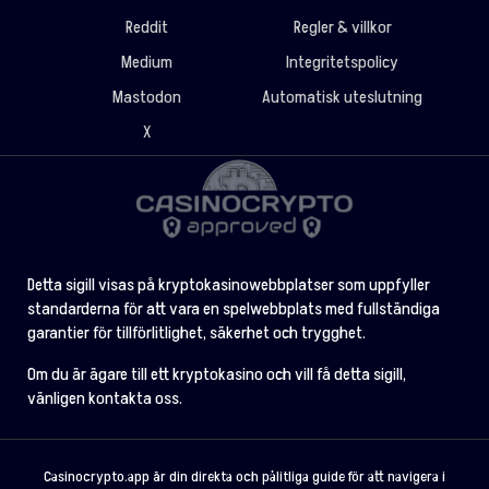
Reddit
Regler & villkor
Medium
Integritetspolicy
Mastodon
Automatisk uteslutning
X
Detta sigill visas på kryptokasinowebbplatser som uppfyller
standarderna för att vara en spelwebbplats med fullständiga
garantier för tillförlitlighet, säkerhet och trygghet.
Om du är ägare till ett kryptokasino och vill få detta sigill,
vänligen kontakta oss.
Casinocrypto.app är din direkta och pålitliga guide för att navigera i