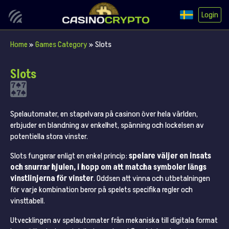
Login
Home
»
Games Category
»
Slots
Slots
Spelautomater, en stapelvara på casinon över hela världen,
erbjuder en blandning av enkelhet, spänning och lockelsen av
potentiella stora vinster.
Slots fungerar enligt en enkel princip:
spelare väljer en insats
och snurrar hjulen, i hopp om att matcha symboler längs
vinstlinjerna för vinster
. Oddsen att vinna och utbetalningen
för varje kombination beror på spelets specifika regler och
vinsttabell.
Utvecklingen av spelautomater från mekaniska till digitala format