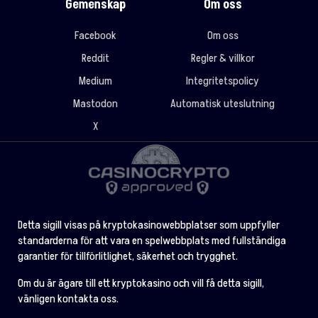
Gemenskap
Om oss
Facebook
Om oss
Reddit
Regler & villkor
Medium
Integritetspolicy
Mastodon
Automatisk uteslutning
X
Detta sigill visas på kryptokasinowebbplatser som uppfyller
standarderna för att vara en spelwebbplats med fullständiga
garantier för tillförlitlighet, säkerhet och trygghet.
Om du är ägare till ett kryptokasino och vill få detta sigill,
vänligen kontakta oss.