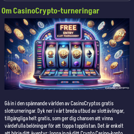
Om CasinoCrypto-turneringar
Gå in i den spännande världen av CasinoCryptos gratis
slotturneringar. Dyk ner i vårt breda utbud av slottävlingar,
tillgängliga helt gratis, som ger dig chansen att vinna
värdefulla belöningar för att toppa topplistan. Det är enkelt
att börja ditt äventyr: logga in på ditt Crypto Casino-konto