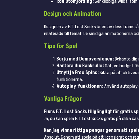
Röd Utomjording:
Ger klibbiga wilds, som
Design och Animation
Designen av E.T. Lost Socks är en av dess framst
relaterade till temat. De smidiga animationerna o
Tips för Spel
Börja med Demoversionen:
Bekanta dig 
Hantera din Bankrulle:
Sätt en budget för
Utnyttja Free Spins:
Sikta på att aktiver
funktionerna.
Autoplay-funktionen:
Använd autoplay-alt
Vanliga Frågor
Finns E.T. Lost Socks tillgängligt för gratis sp
Ja, du kan spela E.T. Lost Socks gratis på olika cas
Kan jag vinna riktiga pengar genom att spela
Absolut. Genom att spela på ett licensierat och reg