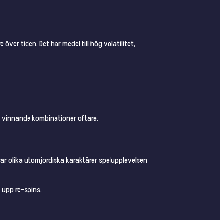
 över tiden. Det har medel till hög volatilitet,
apa vinnande kombinationer oftare.
ttrar olika utomjordiska karaktärer spelupplevelsen
 upp re-spins.