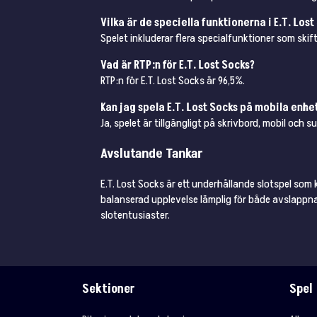
Vilka är de speciella funktionerna i E.T. Lost
Spelet inkluderar flera specialfunktioner som ski
Vad är RTP:n för E.T. Lost Socks?
RTP:n för E.T. Lost Socks är 96,5%.
Kan jag spela E.T. Lost Socks på mobila enhe
Ja, spelet är tillgängligt på skrivbord, mobil och 
Avslutande Tankar
E.T. Lost Socks är ett underhållande slotspel som 
balanserad upplevelse lämplig för både avslappnad
slotentusiaster.
Sektioner
Spel