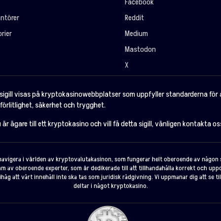
Facebook
ntörer
Reddit
rier
Medium
Mastodon
X
 sigill visas på kryptokasinowebbplatser som uppfyller standarderna för 
llförlitlighet, säkerhet och trygghet.
är ägare till ett kryptokasino och vill få detta sigill, vänligen kontakta os
t navigera i världen av kryptovalutakasinon, som fungerar helt oberoende av någon 
team av oberoende experter, som är dedikerade till att tillhandahålla korrekt och u
håg att vårt innehåll inte ska tas som juridisk rådgivning. Vi uppmanar dig att se till
deltar i något kryptokasino.