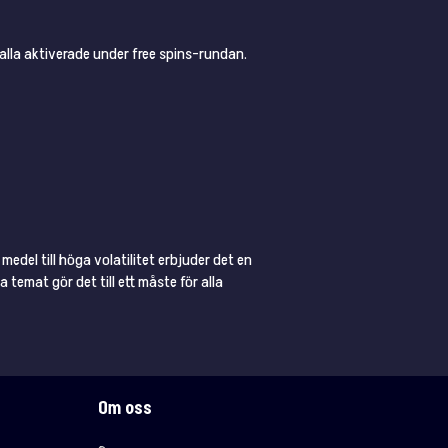
 alla aktiverade under free spins-rundan.
edel till höga volatilitet erbjuder det en
emat gör det till ett måste för alla
Om oss