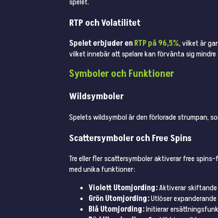
spelet.
RTP och Volatilitet
Spelet erbjuder en
RTP på 96,5%
, vilket är g
vilket innebär att spelare kan förvänta sig mindre
Symboler och Funktioner
Wildsymboler
Spelets wildsymbol är den förlorade strumpan, so
Scattersymboler och Free Spins
Tre eller fler scattersymboler aktiverar free spins
med unika funktioner:
Violett Utomjording:
Aktiverar skiftande 
Grön Utomjording:
Utlöser expanderande w
Blå Utomjording:
Initierar ersättningsfunk