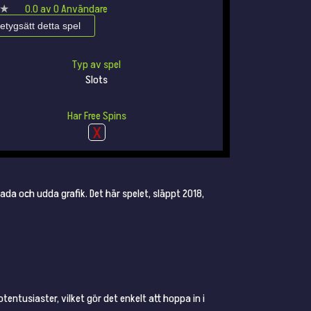
★
★
0.0
av
0
Användare
etygsätt detta spel
Typ av spel
Slots
Har Free Spins
a och udda grafik. Det här spelet, släppt 2018,
otentusiaster, vilket gör det enkelt att hoppa in i