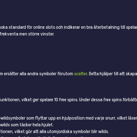
anska standard för online slots och indikerar en bra återbetalning till spelare
 frekventa men större vinster.
m ersätter alla andra symboler förutom
scatter
. Detta hjälper till att sk
-funktionen, vilket ger spelare 10 free spins. Under dessa free spins förbä
wildsymboler som flyttar upp en hjulposition med varje snurr, vilket låser
ilds som täcker hela hjulet.
tionen, vilket gör att alla utomjordiska symboler blir wilds.