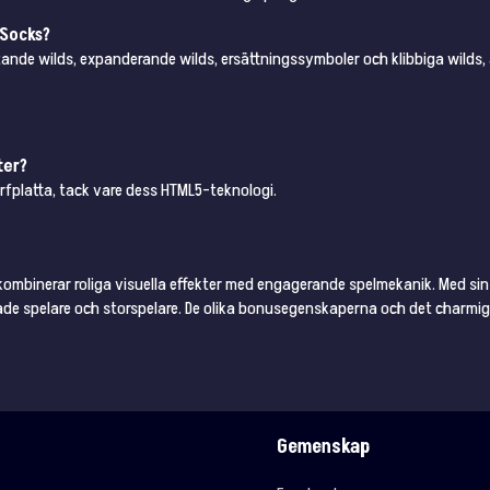
 Socks?
ftande wilds, expanderande wilds, ersättningssymboler och klibbiga wilds,
ter?
surfplatta, tack vare dess HTML5-teknologi.
kombinerar roliga visuella effekter med engagerande spelmekanik. Med sin m
e spelare och storspelare. De olika bonusegenskaperna och det charmiga t
Gemenskap