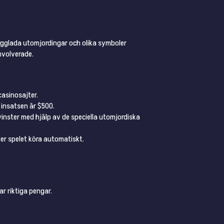
ärgglada utomjordingar och olika symboler
nvolverade.
casinosajter.
a insatsen är $500.
vinster med hjälp av de speciella utomjordiska
åter spelet köra automatiskt.
ar riktiga pengar.