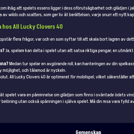
kom ihåg att spelets essens ligger i dess oförutsägbarhet och glädjen i j
v wilds och scatters, som ger liv åt berättelsen, varje snurr ett nytt kap
 hos All Lucky Clovers 40
uppstår flera frågor, var och en som syftar till att skala bort lagren av de
is?
Ja, spelare kan delta i spelet utan att satsa riktiga pengar, en utmärk
inna?
Medan tur spelar en avgörande roll, kan hanteringen av din spelkass
ny möjlighet, och tålamod är nyckeln.
lut. All Lucky Clovers 40 är optimerat för mobilspel, vilket säkerställer a
.
0, låt spelet vara en påminnelse om glädjen som finns i oväntade ödets vi
r belöning utan också spänningen i själva spelet. Må din resa vara fylld 
Gemenskap