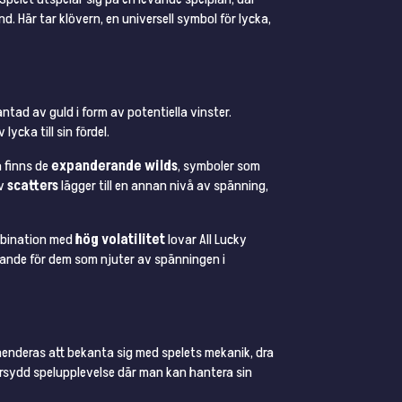
d. Här tar klövern, en universell symbol för lycka,
ntad av guld i form av potentiella vinster.
lycka till sin fördel.
a finns de
expanderande wilds
, symboler som
av
scatters
lägger till en annan nivå av spänning,
ombination med
hög volatilitet
lovar All Lucky
lande för dem som njuter av spänningen i
ommenderas att bekanta sig med spelets mekanik, dra
ddarsydd spelupplevelse där man kan hantera sin