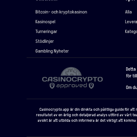
Bitcoin- och kryptokasinon
Alla
Kasinospel
Levera
Turneringar
Katego
Stödlinjer
Gambling Nyheter
Detta
för ti
Om du 
Casinocrypto.app är din direkta och pålitliga guide för at
resultatet av en ärlig och detaljerad analys utförd av vårt 
avsikt är att utbilda och informera är det viktigt att komma i