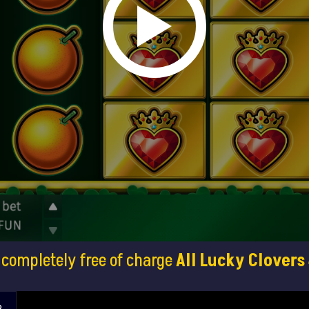
completely free of charge
All Lucky Clovers