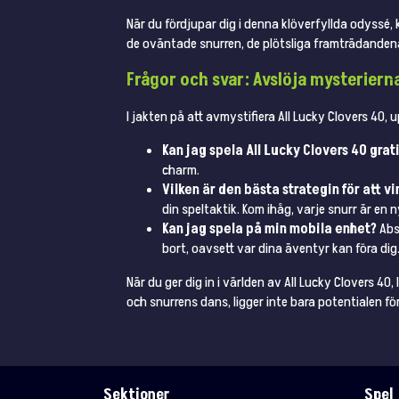
När du fördjupar dig i denna klöverfyllda odyssé, 
de oväntade snurren, de plötsliga framträdandena a
Frågor och svar: Avslöja mysterierna
I jakten på att avmystifiera All Lucky Clovers 40, 
Kan jag spela All Lucky Clovers 40 grat
charm.
Vilken är den bästa strategin för att v
din speltaktik. Kom ihåg, varje snurr är en 
Kan jag spela på min mobila enhet?
Abso
bort, oavsett var dina äventyr kan föra dig
När du ger dig in i världen av All Lucky Clovers 4
och snurrens dans, ligger inte bara potentialen fö
Sektioner
Spel