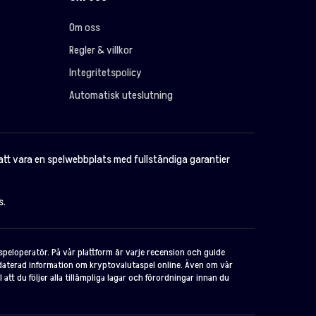
Om oss
Regler & villkor
Integritetspolicy
Automatisk uteslutning
att vara en spelwebbplats med fullständiga garantier
s.
speloperatör. På vår plattform är varje recension och guide
ppdaterad information om kryptovalutaspel online. Även om vår
 att du följer alla tillämpliga lagar och förordningar innan du