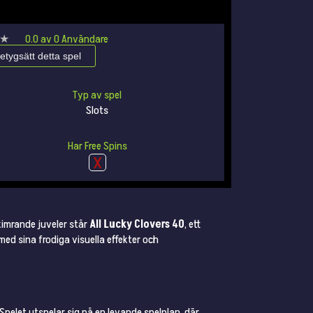
★
★
0.0
av
0
Användare
etygsätt detta spel
Typ av spel
Slots
Har Free Spins
skimrande juveler står
All Lucky Clovers 40
, ett
ed sina frodiga visuella effekter och
 Spelet utspelar sig på en levande spelplan, där