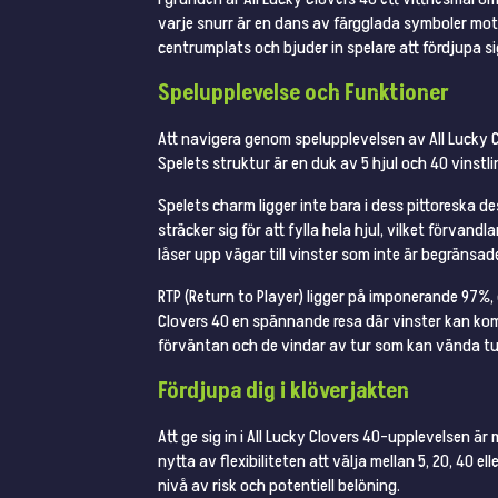
varje snurr är en dans av färgglada symboler mot en
centrumplats och bjuder in spelare att fördjupa si
Spelupplevelse och Funktioner
Att navigera genom spelupplevelsen av All Lucky C
Spelets struktur är en duk av 5 hjul och 40 vinstlin
Spelets charm ligger inte bara i dess pittoreska 
sträcker sig för att fylla hela hjul, vilket förvan
låser upp vägar till vinster som inte är begränsad
RTP (Return to Player) ligger på imponerande 97%, 
Clovers 40 en spännande resa där vinster kan kom
förväntan och de vindar av tur som kan vända turen
Fördjupa dig i klöverjakten
Att ge sig in i All Lucky Clovers 40-upplevelsen ä
nytta av flexibiliteten att välja mellan 5, 20, 40
nivå av risk och potentiell belöning.