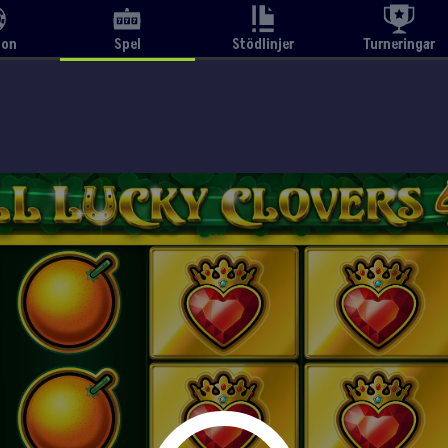
non
Spel
Stödlinjer
Turneringar