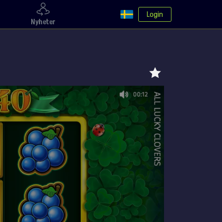
Login
Nyheter