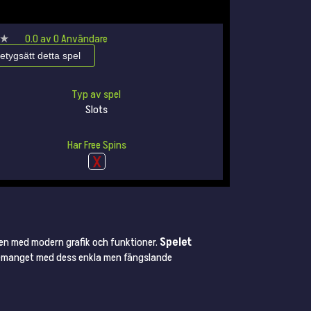
★
★
0.0
av
0
Användare
etygsätt detta spel
Typ av spel
Slots
Har Free Spins
 den med modern grafik och funktioner.
Spelet
gagemanget med dess enkla men fängslande