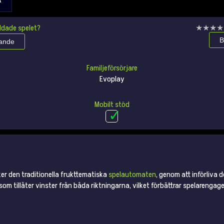
R
addade spelet?
★★★★
★★★★
B
lande
Familjeförsörjare
Evoplay
Mobilt stöd
r den traditionella frukttematiska
spelautomaten
, genom att införliva
som tillåter vinster från båda riktningarna, vilket förbättrar spelaren