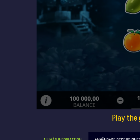
Play the