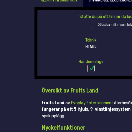
ALLMÄN INFORMATION
ANVÄNDARE RECENSIONE
Stötte du på ett fel när du l
Skicka ett medde
Teknik
HTML5
Har demoläge
Översikt av Fruits Land
Fruits Land
av
Evoplay Entertainment
återbesöke
fungerar på ett 5-hjuls, 9-vinstlinjessystem
spelupplägg.
Nyckelfunktioner