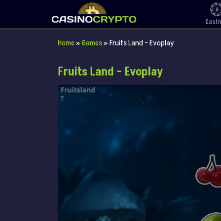
Kasi
Home
»
Games
»
Fruits Land – Evoplay
Fruits Land – Evoplay