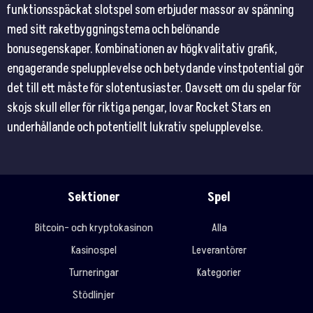
funktionsspäckat slotspel som erbjuder massor av spänning
med sitt raketbyggningstema och belönande
bonusegenskaper. Kombinationen av högkvalitativ grafik,
engagerande spelupplevelse och betydande vinstpotential gör
det till ett måste för slotentusiaster. Oavsett om du spelar för
skojs skull eller för riktiga pengar, lovar Rocket Stars en
underhållande och potentiellt lukrativ spelupplevelse.
Sektioner
Spel
Bitcoin- och kryptokasinon
Alla
Kasinospel
Leverantörer
Turneringar
Kategorier
Stödlinjer