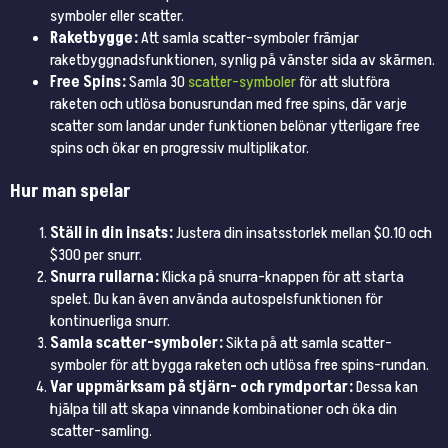
symboler eller scatter.
Raketbygge:
Att samla scatter-symboler främjar
raketbyggnadsfunktionen, synlig på vänster sida av skärmen.
Free Spins:
Samla 30
scatter-symboler
för att slutföra
raketen och utlösa bonusrundan med free spins, där varje
scatter som landar under funktionen belönar ytterligare free
spins och ökar en progressiv multiplikator.
Hur man spelar
Ställ in din insats:
Justera din insatsstorlek mellan $0.10 och
$300 per snurr.
Snurra rullarna:
Klicka på snurra-knappen för att starta
spelet. Du kan även använda autospelsfunktionen för
kontinuerliga snurr.
Samla scatter-symboler:
Sikta på att samla scatter-
symboler för att bygga raketen och utlösa free spins-rundan.
Var uppmärksam på stjärn- och rymdportar:
Dessa kan
hjälpa till att skapa vinnande kombinationer och öka din
scatter-samling.