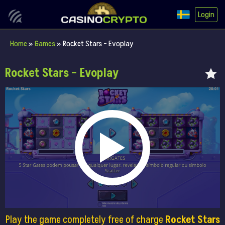
Login
Home
»
Games
»
Rocket Stars – Evoplay
Rocket Stars – Evoplay
Play the game completely free of charge
Rocket Stars