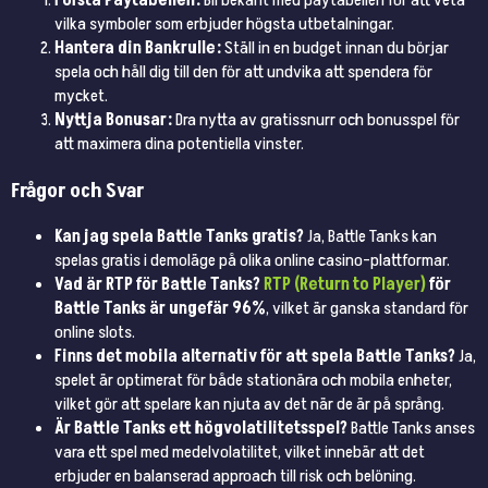
vilka symboler som erbjuder högsta utbetalningar.
Hantera din Bankrulle:
Ställ in en budget innan du börjar
spela och håll dig till den för att undvika att spendera för
mycket.
Nyttja Bonusar:
Dra nytta av gratissnurr och bonusspel för
att maximera dina potentiella vinster.
Frågor och Svar
Kan jag spela Battle Tanks gratis?
Ja, Battle Tanks kan
spelas gratis i demoläge på olika online casino-plattformar.
Vad är RTP för Battle Tanks?
RTP (Return to Player)
för
Battle Tanks är ungefär 96%
, vilket är ganska standard för
online slots.
Finns det mobila alternativ för att spela Battle Tanks?
Ja,
spelet är optimerat för både stationära och mobila enheter,
vilket gör att spelare kan njuta av det när de är på språng.
Är Battle Tanks ett högvolatilitetsspel?
Battle Tanks anses
vara ett spel med medelvolatilitet, vilket innebär att det
erbjuder en balanserad approach till risk och belöning.