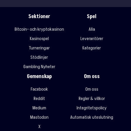
Sektioner
Spel
Bitcoin- och kryptokasinon
Alla
Kasinospel
Leverantörer
Turneringar
Kategorier
Stödlinjer
Gambling Nyheter
Gemenskap
Om oss
Facebook
Om oss
Reddit
Regler & villkor
Medium
Integritetspolicy
Mastodon
Automatisk uteslutning
X