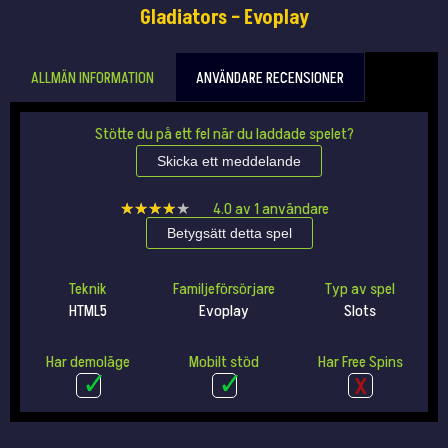
Gladiators – Evoplay
ALLMÄN INFORMATION
ANVÄNDARE RECENSIONER
Stötte du på ett fel när du laddade spelet?
Skicka ett meddelande
★★★★★
★★★★★
4.0
av
1
användare
Betygsätt detta spel
Teknik
Familjeförsörjare
Typ av spel
HTML5
Evoplay
Slots
Har demoläge
Mobilt stöd
Har Free Spins