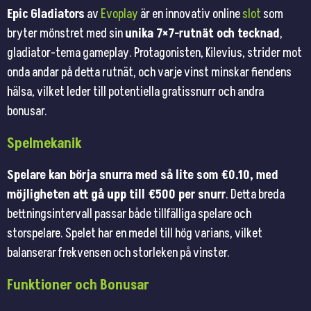
Epic Gladiators
av
Evoplay
är en innovativ online
slot
som
bryter mönstret med sin
unika 7×7-rutnät och tecknad
,
gladiator-tema gameplay. Protagonisten, Kilevius, strider mot
onda andar på detta rutnät, och varje vinst minskar fiendens
hälsa, vilket leder till potentiella gratissnurr och andra
bonusar.
Spelmekanik
Spelare kan börja snurra med så lite som €0.10, med
möjligheten att gå upp till €500 per snurr
. Detta breda
bettningsintervall passar både tillfälliga spelare och
storspelare. Spelet har en medel till hög varians, vilket
balanserar frekvensen och storleken på vinster.
Funktioner och Bonusar