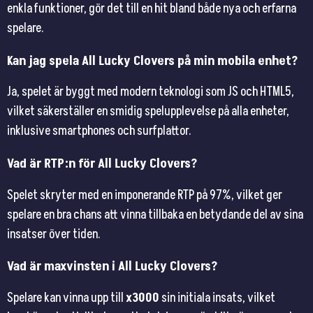
enkla funktioner, gör det till en hit bland både nya och erfarna
spelare.
Kan jag spela All Lucky Clovers på min mobila enhet?
Ja, spelet är byggt med modern teknologi som JS och HTML5,
vilket säkerställer en smidig spelupplevelse på alla enheter,
inklusive smartphones och surfplattor.
Vad är RTP:n för All Lucky Clovers?
Spelet skryter med en imponerande RTP på 97%, vilket ger
spelare en bra chans att vinna tillbaka en betydande del av sina
insatser över tiden.
Vad är maxvinsten i All Lucky Clovers?
Spelare kan vinna upp till
x3000
sin initiala insats, vilket