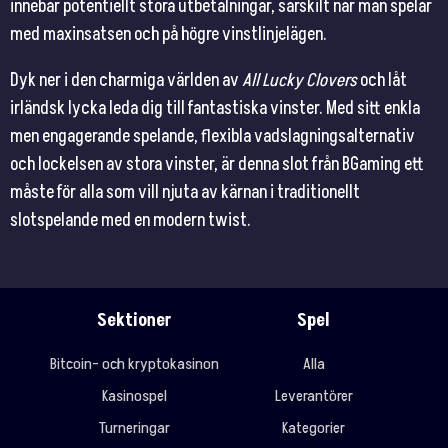
innebär potentiellt stora utbetalningar, särskilt när man spelar
med maxinsatsen och på högre vinstlinjelägen.
Dyk ner i den charmiga världen av
All Lucky Clovers
och låt
irländsk lycka leda dig till fantastiska vinster. Med sitt enkla
men engagerande spelande, flexibla vadslagningsalternativ
och lockelsen av stora vinster, är denna slot från BGaming ett
måste för alla som vill njuta av kärnan i traditionellt
slotspelande med en modern twist.
Sektioner
Spel
Bitcoin- och kryptokasinon
Alla
Kasinospel
Leverantörer
Turneringar
Kategorier