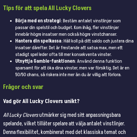
Tips för att spela All Lucky Clovers
Börja med en strategi
: Bestäm antalet vinstlinjer som
passar din spelstil och budget. Kom ihåg, fler vinstlinjer
innebär högre insatser men också högre vinstchanser.
Hantera din spelkassa
: Håll koll på ditt saldo och justera dina
insatser därefter. Det är frestande att satsa max, men ett
stadigt spel leder ofta till mer konsekventa vinster.
Utnyttja Gamble-funktionen
: Använd denna funktion
sparsamt för att öka dina vinster, men var försiktig. Det är en
50/50 chans, så riskera inte mer än du är villig att förlora.
Frågor och svar
Vad gör All Lucky Clovers unikt?
All Lucky Clovers
utmärker sig med sitt anpassningsbara
spelande, vilket tillåter spelare att välja antalet vinstlinjer.
Denna flexibilitet, kombinerat med det klassiska temat och