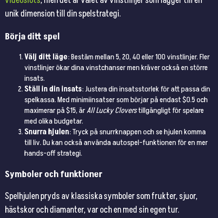
videoslots
, men det är valet av vinstlinjer som lägger till en
unik dimension till din spelstrategi.
Börja ditt spel
Välj ditt läge
: Bestäm mellan 5, 20, 40 eller 100 vinstlinjer. Fler
vinstlinjer ökar dina vinstchanser men kräver också en större
insats.
Ställ in din insats
: Justera din insatsstorlek för att passa din
spelkassa. Med minimiinsatser som börjar på endast $0.5 och
maximerar på $15, är
All Lucky Clovers
tillgängligt för spelare
med olika budgetar.
Snurra hjulen
: Tryck på snurrknappen och se hjulen komma
till liv. Du kan också använda autospel-funktionen för en mer
hands-off strategi.
Symboler och funktioner
Spelhjulen pryds av klassiska symboler som frukter, sjuor,
hästskor och diamanter, var och en med sin egen tur.