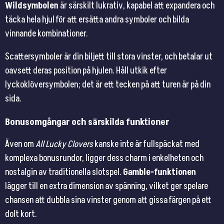
Wildsymbolen
är särskilt lukrativ, kapabel att expandera och
täcka hela hjul för att ersätta andra symboler och bilda
vinnande kombinationer.
Scattersymboler är din biljett till stora vinster, och betalar ut
oavsett deras position på hjulen. Håll utkik efter
lyckoklöversymbolen; det är ett tecken på att turen är på din
sida.
Bonusomgångar och särskilda funktioner
Även om
All Lucky Clovers
kanske inte är fullspäckat med
komplexa bonusrundor, ligger dess charm i enkelheten och
nostalgin av traditionella slotspel.
Gamble-funktionen
lägger till en extra dimension av spänning, vilket ger spelare
chansen att dubbla sina vinster genom att gissa färgen på ett
dolt kort.