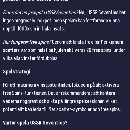
Finns det en jackpot i USSR Seventies?
Nej, USSR Seventies har
ingen progressiv jackpot, men spelare kan fortfarande vinna
upp till 1000x sin initiala insats.
Hur fungerar free spins?
Genom att landa tre eller fler kamera-
scatters var som helst på hjulen aktiveras 20 free spins, under
vilka alla vinster fördubblas.
Spelstrategi
För att maximera vinstpotentialen, fokusera på att aktivera
Free Spins-funktionen. Det är rekommenderat att hantera
vaderna noggrant och sikta på längre spelsessioner, vilket
potentiellt kan leda till fler scatter-symboler och free spins.
Varför spela USSR Seventies?