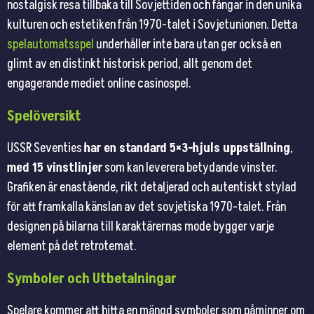
nostalgisk resa tillbaka till Sovjettiden och fångar in den unika
kulturen och estetiken från 1970-talet i Sovjetunionen. Detta
spelautomatsspel
underhåller inte bara utan ger också en
glimt av en distinkt historisk period, allt genom det
engagerande mediet online casinospel.
Spelöversikt
USSR Seventies
har en standard 5×3-hjuls uppställning
,
med 15 vinstlinjer
som kan leverera betydande vinster.
Grafiken är enastående, rikt detaljerad och autentiskt stylad
för att framkalla känslan av det sovjetiska 1970-talet. Från
designen på bilarna till karaktärernas mode bygger varje
element på det retrotemat.
Symboler och Utbetalningar
Spelare kommer att hitta en mängd symboler som påminner om