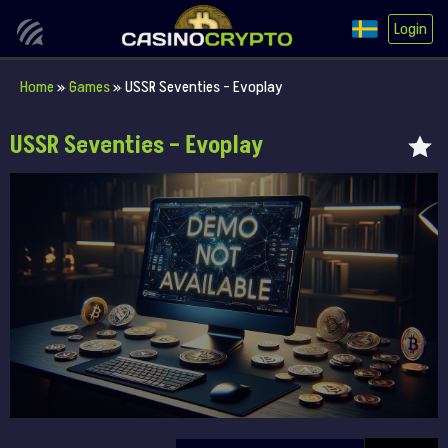
Login
Home
»
Games
»
USSR Seventies – Evoplay
USSR Seventies – Evoplay