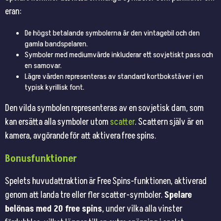
eran:
De högst betalande symbolerna är den vintagebil och den
gamla bandspelaren.
Symboler med mediumvärde inkluderar ett sovjetiskt pass och
en samovar.
Lägre värden representeras av standard kortbokstäver i en
typisk kyrillisk font.
Den vilda symbolen representeras av en sovjetisk dam, som
kan ersätta alla symboler utom
scatter
. Scattern själv är en
kamera, avgörande för att aktivera free spins.
Bonusfunktioner
Spelets huvudattraktion är Free Spins-funktionen, aktiverad
genom att landa tre eller fler scatter-symboler.
Spelare
belönas med 20 free spins
, under vilka alla vinster