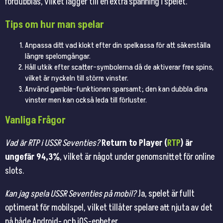
fördubblas, vilket lägger till en extra spänning i spelet.
Tips om hur man spelar
Anpassa ditt vad klokt efter din spelkassa för att säkerställa
längre spelomgångar.
Håll utkik efter scatter-symbolerna då de aktiverar free spins,
vilket är nyckeln till större vinster.
Använd gamble-funktionen sparsamt; den kan dubbla dina
vinster men kan också leda till förluster.
Vanliga Frågor
Vad är RTP i USSR Seventies?
Return to Player (
RTP
) är
ungefär 94,3%
, vilket är något under genomsnittet för online
slots.
Kan jag spela USSR Seventies på mobil?
Ja, spelet är fullt
optimerat för mobilspel, vilket tillåter spelare att njuta av det
på både Android- och iOS-enheter.