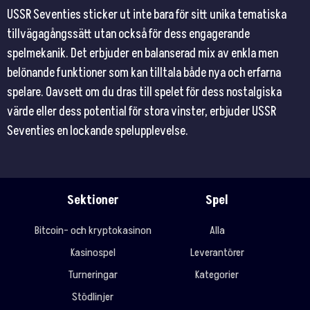
USSR Seventies sticker ut inte bara för sitt unika tematiska
tillvägagångssätt utan också för dess engagerande
spelmekanik. Det erbjuder en balanserad mix av enkla men
belönande funktioner som kan tilltala både nya och erfarna
spelare. Oavsett om du dras till spelet för dess nostalgiska
värde eller dess potential för stora vinster, erbjuder USSR
Seventies en lockande spelupplevelse.
Sektioner
Spel
Bitcoin- och kryptokasinon
Alla
Kasinospel
Leverantörer
Turneringar
Kategorier
Stödlinjer