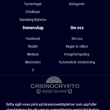
Turneringar
Kategorier
Stödlinjer
Gambling Nyheter
Gemenskap
Om oss
Facebook
Om oss
Reddit
Regler & villkor
Medium
Integritetspolicy
Mastodon
Automatisk uteslutning
X
Detta sigill visas på kryptokasinowebbplatser som uppfyller
standarderna för att vara en spelwebbplats med fullständiga