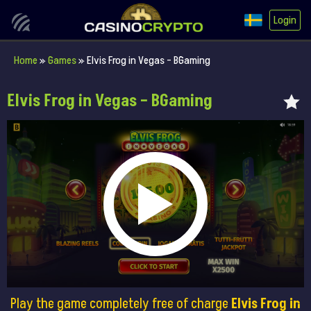
Login
Home
»
Games
»
Elvis Frog in Vegas – BGaming
Elvis Frog in Vegas – BGaming
Play the game completely free of charge
Elvis Frog in