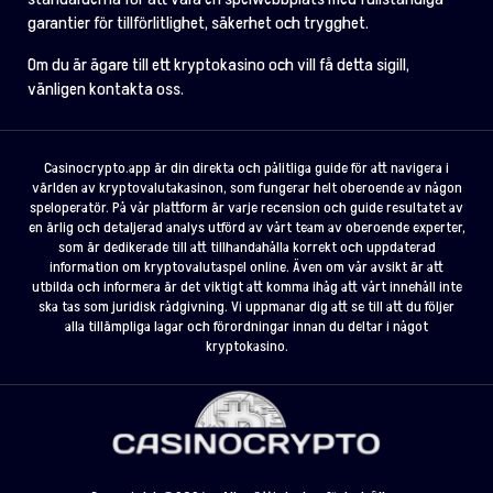
garantier för tillförlitlighet, säkerhet och trygghet.
Om du är ägare till ett kryptokasino och vill få detta sigill,
vänligen kontakta oss.
Casinocrypto.app är din direkta och pålitliga guide för att navigera i
världen av kryptovalutakasinon, som fungerar helt oberoende av någon
speloperatör. På vår plattform är varje recension och guide resultatet av
en ärlig och detaljerad analys utförd av vårt team av oberoende experter,
som är dedikerade till att tillhandahålla korrekt och uppdaterad
information om kryptovalutaspel online. Även om vår avsikt är att
utbilda och informera är det viktigt att komma ihåg att vårt innehåll inte
ska tas som juridisk rådgivning. Vi uppmanar dig att se till att du följer
alla tillämpliga lagar och förordningar innan du deltar i något
kryptokasino.