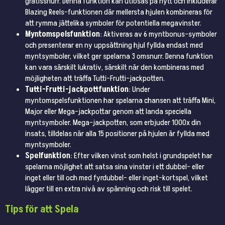
gratissnurr. Denna funktion kan utlösas på nytt och inkluderar
Blazing Reels-funktionen där mellersta hjulen kombineras för
att rymma jättelika symboler för potentiella megavinster.
Myntomspelsfunktion
: Aktiveras av 6 myntbonus-symboler
och presenterar en ny uppsättning hjul fyllda endast med
myntsymboler, vilket ger spelarna 3 omsnurr. Denna funktion
kan vara särskilt lukrativ, särskilt när den kombineras med
möjligheten att träffa Tutti-Frutti-jackpotten.
Tutti-Frutti-jackpottfunktion
: Under
myntomspelsfunktionen har spelarna chansen att träffa Mini,
Major eller Mega-jackpottar genom att landa speciella
myntsymboler. Mega-jackpotten, som erbjuder 1000x din
insats, tilldelas när alla 15 positioner på hjulen är fyllda med
myntsymboler.
Spelfunktion
: Efter vilken vinst som helst i grundspelet har
spelarna möjlighet att satsa sina vinster i ett dubbel- eller
inget eller till och med fyrdubbel- eller inget-kortspel, vilket
lägger till en extra nivå av spänning och risk till spelet.
Tips för att Spela