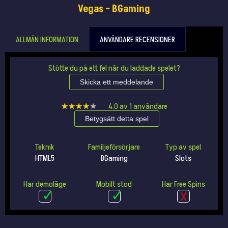
Vegas – BGaming
ALLMÄN INFORMATION
ANVÄNDARE RECENSIONER
Stötte du på ett fel när du laddade spelet?
Skicka ett meddelande
★★★★★
★★★★★
4.0
av
1
användare
Betygsätt detta spel
Teknik
Familjeförsörjare
Typ av spel
HTML5
BGaming
Slots
Har demoläge
Mobilt stöd
Har Free Spins