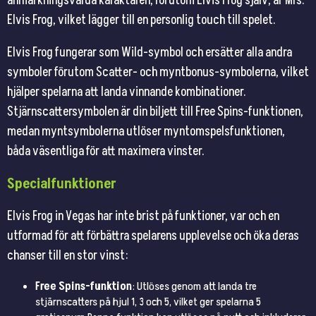
anmärkningsvärda karaktären, förutom Elvis Frog själv, är Mrs.
Elvis Frog, vilket lägger till en personlig touch till spelet.
Elvis Frog fungerar som Wild-symbol och ersätter alla andra
symboler förutom Scatter- och myntbonus-symbolerna, vilket
hjälper spelarna att landa vinnande kombinationer.
Stjärnscattersymbolen är din biljett till Free Spins-funktionen,
medan myntsymbolerna utlöser myntomspelsfunktionen,
båda väsentliga för att maximera vinster.
Specialfunktioner
Elvis Frog in Vegas har inte brist på funktioner, var och en
utformad för att förbättra spelarens upplevelse och öka deras
chanser till en stor vinst:
Free Spins-funktion
: Utlöses genom att landa tre
stjärnscatters på hjul 1, 3 och 5, vilket ger spelarna 5