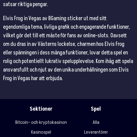
satsar riktiga pengar.
Elvis Frog in Vegas av BGaming sticker ut med sitt
egendomliga tema, livliga grafik och engagerande funktioner,
vilket gör det till ett måste för fans av online-slots. Oavsett
om du dras in av Västerns lockelse, charmen hos Elvis Frog
eller spänningen i dess många funktioner, lovar detta spel en
rolig och potentiellt lukrativ spelupplevelse. Kom ihåg att spela
ansvarsfullt och njut av den unika underhållningen som Elvis
Frog in Vegas har att erbjuda.
Sektioner
Spel
Bitcoin- och kryptokasinon
Alla
Kasinospel
Leverantörer