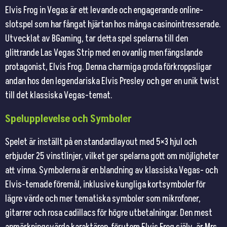
Elvis Frog in Vegas är ett levande och engagerande online-
slotspel som har fångat hjärtan hos många casinointresserade.
Utvecklat av BGaming, tar detta spel spelarna till den
glittrande Las Vegas Strip med en ovanlig men fängslande
protagonist, Elvis Frog. Denna charmiga groda förkroppsligar
andan hos den legendariska Elvis Presley och ger en unik twist
till det klassiska Vegas-temat.
Spelupplevelse och Symboler
Spelet är inställt på en standardlayout med 5×3 hjul och
erbjuder 25 vinstlinjer, vilket ger spelarna gott om möjligheter
att vinna. Symbolerna är en blandning av klassiska Vegas- och
Elvis-temade föremål, inklusive kungliga kortsymboler för
lägre värde och mer tematiska symboler som mikrofoner,
gitarrer och rosa cadillacs för högre utbetalningar. Den mest