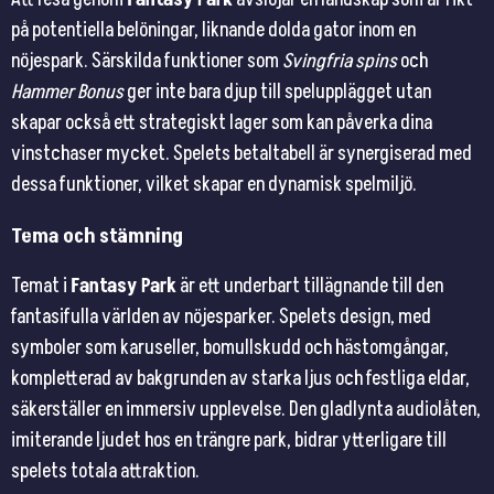
på potentiella belöningar, liknande dolda gator inom en
nöjespark. Särskilda funktioner som
Svingfria spins
och
Hammer Bonus
ger inte bara djup till spelupplägget utan
skapar också ett strategiskt lager som kan påverka dina
vinstchaser mycket. Spelets betaltabell är synergiserad med
dessa funktioner, vilket skapar en dynamisk spelmiljö.
Tema och stämning
Temat i
Fantasy Park
är ett underbart tillägnande till den
fantasifulla världen av nöjesparker. Spelets design, med
symboler som karuseller, bomullskudd och hästomgångar,
kompletterad av bakgrunden av starka ljus och festliga eldar,
säkerställer en immersiv upplevelse. Den gladlynta audiolåten,
imiterande ljudet hos en trängre park, bidrar ytterligare till
spelets totala attraktion.