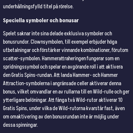
underhållningsfylld titel på rörelse.
Speciella symboler och bonusar
Spelet saknar inte sina delade exklusiva symboler och
bonusrundor. Clownsymbolen, till exempel erbjuder höga
utbetalningar och förstärker vinnande kombinationer, förutom
scatter-symbolen. Hammerattraheringen fungerar som en
spridningssymbol och spelar en avgörande roll i att aktivera
den Gratis Spins-rundan. Att landa Hammer- och Hammer
Attraction-symbolerna i angränsade celler aktiverar denna
bonus, vilket omvandlar en av rullarna till en Wild-rulle och ger
ytterligare belöningar. Att fånga två Wild-rutor aktiverar 10
Gratis Spins, under vilka de Wild-rutorna kvarstår fast, även
om omaktivering av den bonusrundan inte är möjlig under
dessa spinningar.