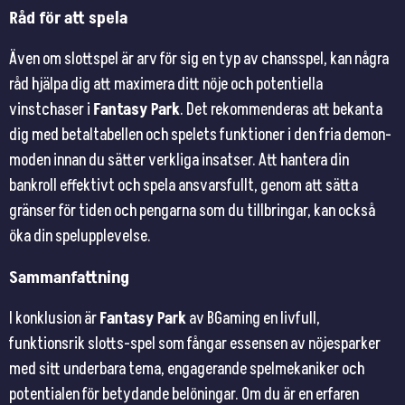
Råd för att spela
Även om slottspel är arv för sig en typ av chansspel, kan några
råd hjälpa dig att maximera ditt nöje och potentiella
vinstchaser i
Fantasy Park
. Det rekommenderas att bekanta
dig med betaltabellen och spelets funktioner i den fria demon-
moden innan du sätter verkliga insatser. Att hantera din
bankroll effektivt och spela ansvarsfullt, genom att sätta
gränser för tiden och pengarna som du tillbringar, kan också
öka din spelupplevelse.
Sammanfattning
I konklusion är
Fantasy Park
av BGaming en livfull,
funktionsrik slotts-spel som fångar essensen av nöjesparker
med sitt underbara tema, engagerande spelmekaniker och
potentialen för betydande belöningar. Om du är en erfaren