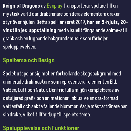
Reign of Dragons
av
Evoplay
transporterar spelare till en
mystisk värld där draktränare och deras elementära drakar
styr över hjulen. Detta spel, lanserat 2019,
har en 5-hjuls, 20-
vinstlinjes uppställning
med visuellt fängslande anime-stil
grafik och en lugnande bakgrundsmusik som förhöjer
spelupplevelsen.
Speltema och Design
Spelet utspelar sig mot en förtrollande skogsbakgrund med
animerade drakmästare som representerar elementen Eld,
Vatten, Luft och Natur. Den fridfulla miljön kompletteras av
detaljerad grafik och animationer, inklusive en drakformad
vattenfall och sakta fallande blommor. Varje mästartränare har
sin drake, vilket tillför djup till spelets tema.
Spelupplevelse och Funktioner