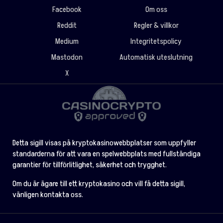
Facebook
Om oss
Reddit
Regler & villkor
Medium
Integritetspolicy
Mastodon
Automatisk uteslutning
X
Detta sigill visas på kryptokasinowebbplatser som uppfyller
standarderna för att vara en spelwebbplats med fullständiga
garantier för tillförlitlighet, säkerhet och trygghet.
Om du är ägare till ett kryptokasino och vill få detta sigill,
vänligen kontakta oss.