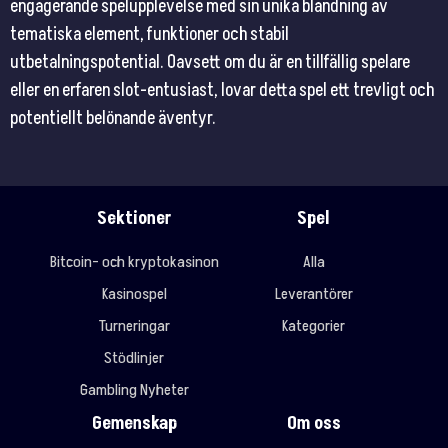
engagerande spelupplevelse med sin unika blandning av
tematiska element, funktioner och stabil
utbetalningspotential. Oavsett om du är en tillfällig spelare
eller en erfaren slot-entusiast, lovar detta spel ett trevligt och
potentiellt belönande äventyr.
Sektioner
Spel
Bitcoin- och kryptokasinon
Alla
Kasinospel
Leverantörer
Turneringar
Kategorier
Stödlinjer
Gambling Nyheter
Gemenskap
Om oss