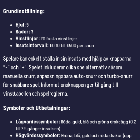
Grundinställning:
Hjul:
5
Rader:
3
Vinstlinjer:
20 fasta vinstlinjer
Insatsintervall:
€0.10 till €500 per snurr
Spelare kan enkelt ställa in sin insats med hjälp av knapparna
“-” och “+”. Spelet inkluderar olika spelalternativ såsom
manuella snurr, anpassningsbara auto-snurr och turbo-snurr
för snabbare spel. Informationsknappen ger tillgång till
vinsttabellen och spelreglerna.
Symboler och Utbetalningar:
Lågvärdessymboler:
Röda, guld, blå och gröna drakeägg (0.2
till 3.5 gånger insatsen)
Högvärdessymboler:
Gröna, blå, guld och röda drakar (upp