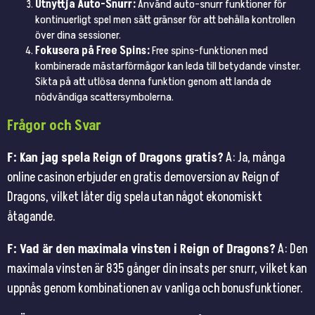
Utnyttja Auto-Snurr:
Använd auto-snurr funktioner för
kontinuerligt spel men sätt gränser för att behålla kontrollen
över dina sessioner.
Fokusera på Free Spins:
Free spins-funktionen med
kombinerade mästarförmågor kan leda till betydande vinster.
Sikta på att utlösa denna funktion genom att landa de
nödvändiga scattersymbolerna.
Frågor och Svar
F: Kan jag spela Reign of Dragons gratis?
A: Ja, många
online casinon erbjuder en gratis demoversion av Reign of
Dragons, vilket låter dig spela utan något ekonomiskt
åtagande.
F: Vad är den maximala vinsten i Reign of Dragons?
A: Den
maximala vinsten är 835 gånger din insats per snurr, vilket kan
uppnås genom kombinationen av vanliga och bonusfunktioner.