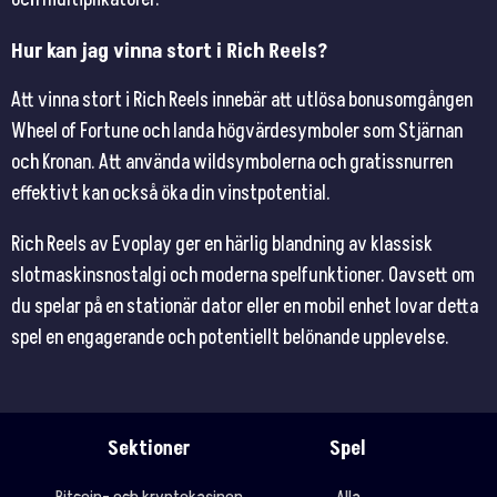
Hur kan jag vinna stort i Rich Reels?
Att vinna stort i Rich Reels innebär att utlösa bonusomgången
Wheel of Fortune och landa högvärdesymboler som Stjärnan
och Kronan. Att använda wildsymbolerna och gratissnurren
effektivt kan också öka din vinstpotential.
Rich Reels av Evoplay ger en härlig blandning av klassisk
slotmaskinsnostalgi och moderna spelfunktioner. Oavsett om
du spelar på en stationär dator eller en mobil enhet lovar detta
spel en engagerande och potentiellt belönande upplevelse.
Sektioner
Spel