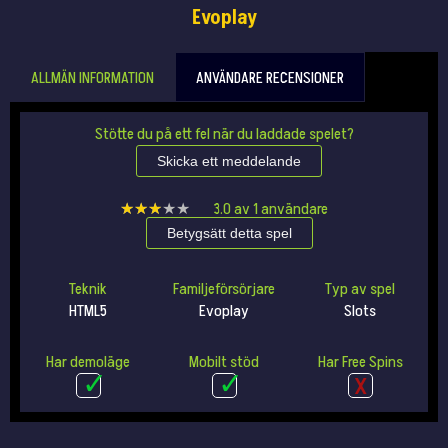
Evoplay
ALLMÄN INFORMATION
ANVÄNDARE RECENSIONER
Stötte du på ett fel när du laddade spelet?
Skicka ett meddelande
★★★★★
★★★★★
3.0
av
1
användare
Betygsätt detta spel
Teknik
Familjeförsörjare
Typ av spel
HTML5
Evoplay
Slots
Har demoläge
Mobilt stöd
Har Free Spins