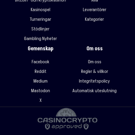
Bitcoin- och kryptokasinon
Alla
Kasinospel
Leverantörer
Turneringar
Kategorier
Stödlinjer
Gambling Nyheter
Gemenskap
Om oss
Facebook
Om oss
Reddit
Regler & villkor
Medium
Integritetspolicy
Mastodon
Automatisk uteslutning
X