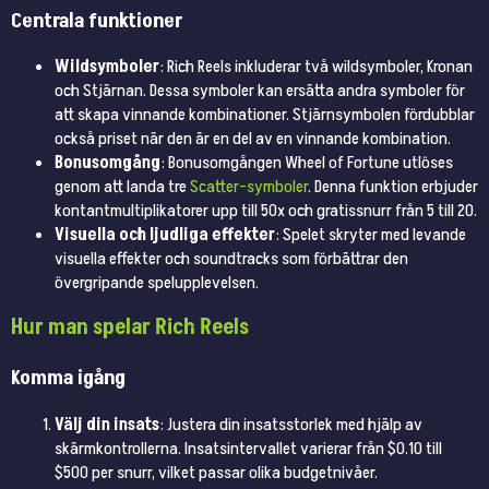
Centrala funktioner
Wildsymboler
: Rich Reels inkluderar två wildsymboler, Kronan
och Stjärnan. Dessa symboler kan ersätta andra symboler för
att skapa vinnande kombinationer. Stjärnsymbolen fördubblar
också priset när den är en del av en vinnande kombination.
Bonusomgång
: Bonusomgången Wheel of Fortune utlöses
genom att landa tre
Scatter-symboler
. Denna funktion erbjuder
kontantmultiplikatorer upp till 50x och gratissnurr från 5 till 20.
Visuella och ljudliga effekter
: Spelet skryter med levande
visuella effekter och soundtracks som förbättrar den
övergripande spelupplevelsen.
Hur man spelar Rich Reels
Komma igång
Välj din insats
: Justera din insatsstorlek med hjälp av
skärmkontrollerna. Insatsintervallet varierar från $0.10 till
$500 per snurr, vilket passar olika budgetnivåer.