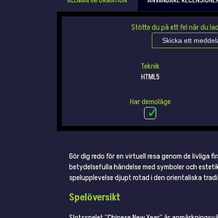
ALLMÄN INFORMATION
ANVÄNDARE RECENSIONE
Stötte du på ett fel när du l
Skicka ett medde
Teknik
HTML5
Har demoläge
Gör dig redo för en virtuell resa genom de livliga
betydelsefulla händelse med symboler och esteti
spelupplevelse djupt rotad i den orientaliska tradi
Spelöversikt
Slotsspelet ”Chinese New Year” är anmärkningsvärt