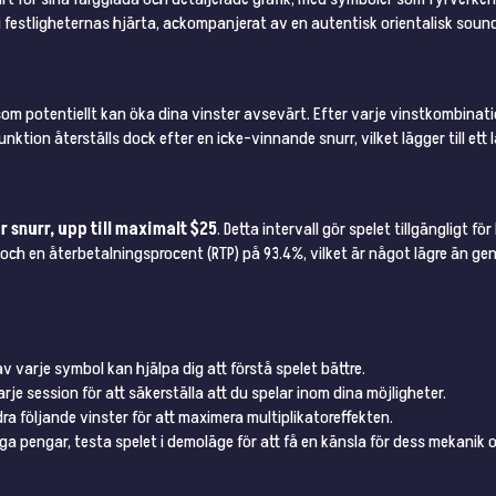
n i festligheternas hjärta, ackompanjerat av en autentisk orientalisk soun
, som potentiellt kan öka dina vinster avsevärt. Efter varje vinstkombinati
unktion återställs dock efter en icke-vinnande snurr, vilket lägger till ett la
r snurr, upp till maximalt $25
. Detta intervall gör spelet tillgängligt 
och en återbetalningsprocent (RTP) på 93.4%, vilket är något lägre än ge
 av varje symbol kan hjälpa dig att förstå spelet bättre.
arje session för att säkerställa att du spelar inom dina möjligheter.
ra följande vinster för att maximera multiplikatoreffekten.
iga pengar, testa spelet i demoläge för att få en känsla för dess mekanik