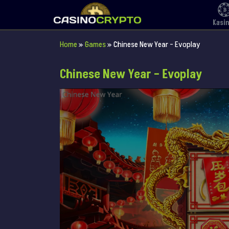
Kasi
Home
»
Games
»
Chinese New Year – Evoplay
Chinese New Year – Evoplay