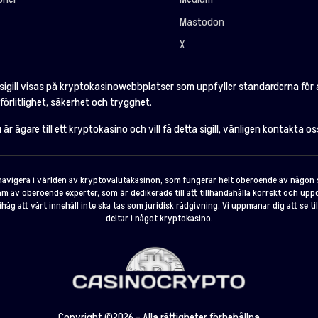
Mastodon
X
 sigill visas på kryptokasinowebbplatser som uppfyller standarderna för 
llförlitlighet, säkerhet och trygghet.
är ägare till ett kryptokasino och vill få detta sigill, vänligen kontakta os
t navigera i världen av kryptovalutakasinon, som fungerar helt oberoende av någon 
team av oberoende experter, som är dedikerade till att tillhandahålla korrekt och u
håg att vårt innehåll inte ska tas som juridisk rådgivning. Vi uppmanar dig att se till
deltar i något kryptokasino.
Copyright ©2026 - Alla rättigheter förbehållna