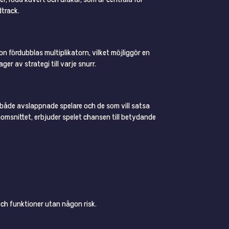
dtrack.
on fördubblas multiplikatorn, vilket möjliggör en
ger av strategi till varje snurr.
för både avslappnade spelare och de som vill satsa
nomsnittet, erbjuder spelet chansen till betydande
 och funktioner utan någon risk.