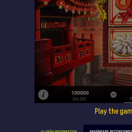
Play the gam