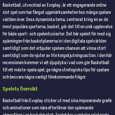
Basketball, utvecklad av Evoplay, är ett engagerande online
slot spel som har fångat uppmärksamheten hos många spelare
världen över. Dess dynamiska tema, centrerat kring en av de
mest populära sporterna, basket, gör det till en unik upplevelse
för både sport- och spelentusiaster. Det här spelet för med sig
spänningen från basketplanerna in i den digitala spelvärlden
samtidigt som det erbjuder spelare chansen att vinna stort
samtidigt som de njuter av lite korgskjutningsaction. I den här
recensionen kommer vi att djupdyka i vad som gör Basketball
till ett måste-spela spel, ge några strategiska tips för spelare
och besvara några vanligt förekommande frågor.
Spelets Översikt
Basketball från Evoplay sticker ut med sina imponerande grafik
och animationer som nära efterliknar den spännande