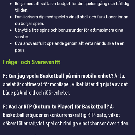
Börja med att sätta en budget för din spelomgång och håll dig
till den.
Familiarisera dig med spelets vinsttabell och funktioner innan
du börjar spela.
Utnyttja free spins och bonusrundor för att maximera dina
vinster.
Öva ansvarsfullt spelande genom att veta när du ska ta en
paus.
Fråge- och Svaravsnitt
F: Kan jag spela Basketball på min mobila enhet?
A: Ja,
spelet är optimerat för mobilspel, vilket låter dig njuta av det
både på Android och iOS-enheter.
F: Vad är RTP (Return to Player) för Basketball?
A:
Basketball erbjuder en konkurrenskraftig RTP-sats, vilket
säkerställer rättvist spel och rimliga vinstchanser över tiden.