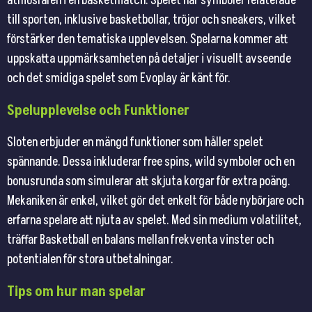
atmosfären i en basketmatch. Spelet har symboler relaterade
till sporten, inklusive basketbollar, tröjor och sneakers, vilket
förstärker den tematiska upplevelsen. Spelarna kommer att
uppskatta uppmärksamheten på detaljer i visuellt avseende
och det smidiga spelet som Evoplay är känt för.
Spelupplevelse och Funktioner
Sloten erbjuder en mängd funktioner som håller spelet
spännande. Dessa inkluderar free spins, wild symboler och en
bonusrunda som simulerar att skjuta korgar för extra poäng.
Mekaniken är enkel, vilket gör det enkelt för både nybörjare och
erfarna spelare att njuta av spelet. Med sin medium volatilitet,
träffar Basketball en balans mellan frekventa vinster och
potentialen för stora utbetalningar.
Tips om hur man spelar