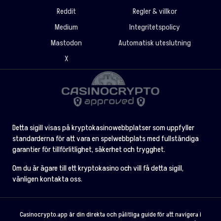
Reddit
Regler & villkor
Medium
Integritetspolicy
Mastodon
Automatisk uteslutning
X
Detta sigill visas på kryptokasinowebbplatser som uppfyller
standarderna för att vara en spelwebbplats med fullständiga
garantier för tillförlitlighet, säkerhet och trygghet.
Om du är ägare till ett kryptokasino och vill få detta sigill,
vänligen kontakta oss.
Casinocrypto.app är din direkta och pålitliga guide för att navigera i