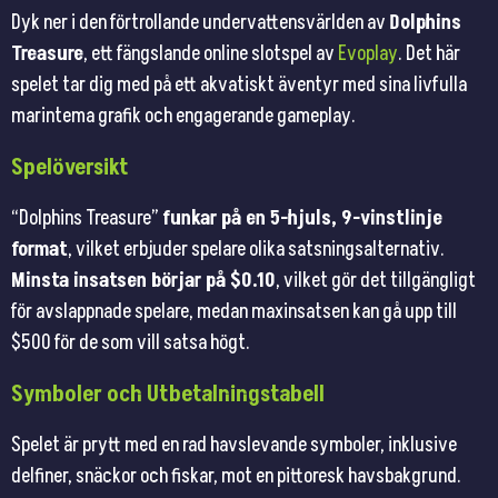
Dyk ner i den förtrollande undervattensvärlden av
Dolphins
Treasure
, ett fängslande online slotspel av
Evoplay
. Det här
spelet tar dig med på ett akvatiskt äventyr med sina livfulla
marintema grafik och engagerande gameplay.
Spelöversikt
“Dolphins Treasure”
funkar på en 5-hjuls, 9-vinstlinje
format
, vilket erbjuder spelare olika satsningsalternativ.
Minsta insatsen börjar på $0.10
, vilket gör det tillgängligt
för avslappnade spelare, medan maxinsatsen kan gå upp till
$500 för de som vill satsa högt.
Symboler och Utbetalningstabell
Spelet är prytt med en rad havslevande symboler, inklusive
delfiner, snäckor och fiskar, mot en pittoresk havsbakgrund.