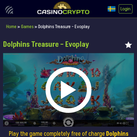
Login
Home
»
Games
»
Dolphins Treasure – Evoplay
Dolphins Treasure – Evoplay
Play the game completely free of charge
Dolphins