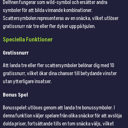
Delfinen fungerar som wild-symbol och ersätter andra
symboler för att bilda vinnande kombinationer.
Scattersymbolen representeras av en snäcka, vilket utlöser
gratissnurr när tre eller fler dyker upp på hjulen.
Speciella Funktioner
Gratissnurr
Att landa tre eller fler scattersymboler belönar dig med 10
gratissnurr, vilket ökar dina chanser till betydande vinster
utan ytterligare insatser.
Bonus Spel
Bonusspelet utlöses genom att landa tre bonussymboler. I
denna funktion väljer spelare från olika snäckor för att avslöja
dolda priser, fortsättande tills en tom snäcka väljs, vilket