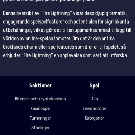
Denna översikt av ”Fire Lightning” visar dess djupig tematik,
engagerande spelspelfeaturer och potentialen för signifikanta
utbetalningar, vilket gör det till en uppmärksammad tillägg till
världen av online-spelautomater. Om det är den antika
Greklands charm eller spelfeatures som drar er till spelet, så
erbjuder ”Fire Lightning” en upplevelse som värt att utforska.
Sektioner
Spel
Bitcoin- och kryptokasinon
Alla
Kasinospel
Leverantörer
Turneringar
Kategorier
Stödlinjer