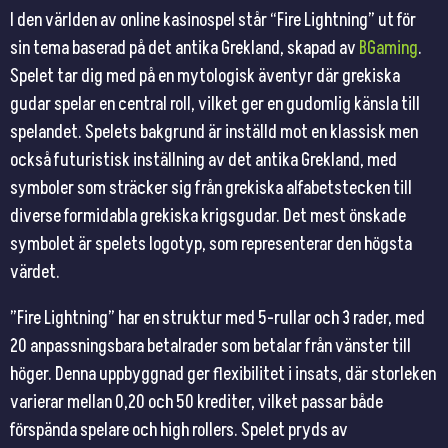
I den världen av online kasinospel står “Fire Lightning” ut för
sin tema baserad på det antika Grekland, skapad av
BGaming
.
Spelet tar dig med på en mytologisk äventyr där grekiska
gudar spelar en central roll, vilket ger en gudomlig känsla till
spelandet. Spelets bakgrund är inställd mot en klassisk men
också futuristisk inställning av det antika Grekland, med
symboler som sträcker sig från grekiska alfabetstecken till
diverse formidabla grekiska krigsgudar. Det mest önskade
symbolet är spelets logotyp, som representerar den högsta
värdet.
”Fire Lightning” har en struktur med 5-rullar och 3 rader, med
20 anpassningsbara betalrader som betalar från vänster till
höger. Denna uppbyggnad ger flexibilitet i insats, där storleken
varierar mellan 0,20 och 50 krediter, vilket passar både
förspända spelare och high rollers. Spelet pryds av