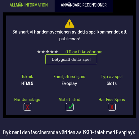
ALLMÄN INFORMATION
ANVÄNDARE RECENSIONER
Så snart vi har demoversionen av detta spel kommer det att
publiceras!
★★★★★
★★★★★
0.0
av
0
Användare
Betygsätt detta spel
Teknik
Familjeförsörjare
Typ av spel
HTML5
Evoplay
Slots
Har demoläge
Mobilt stöd
Har Free Spins
Dyk ner i den fascinerande världen av 1930-talet med Evoplays