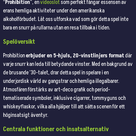
“
Prohibition
”, en
videoslot
som perfekt fångar essensen av
erans hemliga aktiviteter under den amerikanska
alkoholförbudet. Låt oss utforska vad som gör detta spel inte
bara en snurr på rullarna utan en resa tillbaka i tiden.
Spelöversikt
Prohibition
erbjuder en 5-hjuls, 20-vinstlinjers format
där
varje snurr kan leda till betydande vinster. Med en bakgrund av
de brusande ’30-talet, drar detta spel in spelare i en
underjordisk värld av gangstrar och hemliga illegalbarer.
Atmosfären förstärks av art-deco grafik och period-
tematiserade symboler, inklusive cigarrer, tommyguns och
whiskeyflaskor, vilka alla hjälper till att sätta scenen för ett
höginsatsigt äventyr.
Centrala funktioner och insatsalternativ