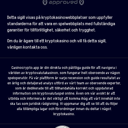
Detta sigill visas på kryptokasinowebbplatser som uppfyller
standarderna för att vara en spelwebbplats med fullständiga
garantier för tillförlitlighet, säkerhet och trygghet.
Om du är ägare till ett kryptokasino och vill få detta sigill,
vänligen kontakta oss.
Casinocrypto.app är din direkta och pålitliga guide för att navigera i
världen av kryptovalutakasinon, som fungerar helt oberoende av någon
speloperatör. På vår plattform är varje recension och guide resultatet av
en ärlig och detaljerad analys utförd av vårt team av oberoende experter,
som är dedikerade till att tillhandahålla korrekt och uppdaterad
information om kryptovalutaspel online. Även om vår avsikt är att
utbilda och informera är det viktigt att komma ihåg att vårt innehåll inte
ska tas som juridisk rådgivning. Vi uppmanar dig att se till att du följer
alla tillämpliga lagar och förordningar innan du deltar i något
kryptokasino.