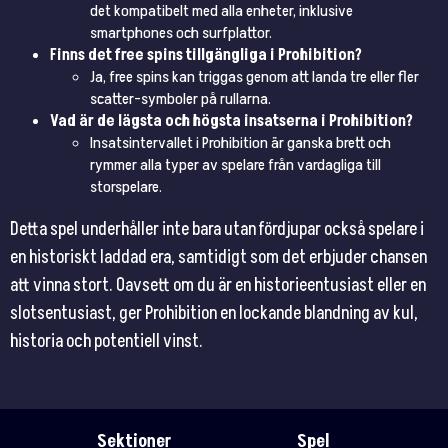
det kompatibelt med alla enheter, inklusive
smartphones och surfplattor.
Finns det free spins tillgängliga i Prohibition?
Ja, free spins kan triggas genom att landa tre eller fler
scatter-symboler på rullarna.
Vad är de lägsta och högsta insatserna i Prohibition?
Insatsintervallet i Prohibition är ganska brett och
rymmer alla typer av spelare från vardagliga till
storspelare.
Detta spel underhåller inte bara utan fördjupar också spelare i
en historiskt laddad era, samtidigt som det erbjuder chansen
att vinna stort. Oavsett om du är en historieentusiast eller en
slotsentusiast, ger Prohibition en lockande blandning av kul,
historia och potentiell vinst.
Sektioner
Spel