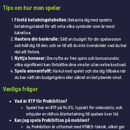
Tips om hur man spelar
Förstå betalningstabellen:
Bekanta dig med spelets
betalningstabell för att veta vilka symboler som är mest
lukrativa.
Hantera din bankrulle:
Sätt en budget för din spelsession
och håll dig till den, och se till att du inte överskrider vad du har
råd att förlora.
Nyttja bonusar:
Dra nytta av free spins och bonusrundor,
vilka signifikant kan förbättra dina vinster utan extra kostnad.
Spela ansvarsfullt:
Ha kul med spelet och dra dig tillbaka när
du har nått din budgetgräns eller säkrat en betydande vinst.
Vanliga frågor
Vad är RTP för Prohibition?
Spelet har en RTP på 94,5%, typiskt för videoslots, och
erbjuder en rättvis återbetalning till spelare över tid.
Kan jag spela Prohibition på mobilen?
Ja, Prohibition är utformat med HTML5-teknik, vilket gör