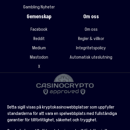
Gambling Nyheter
Gemenskap
Om oss
Facebook
Om oss
Reddit
Regler & villkor
Medium
Integritetspolicy
Mastodon
Automatisk uteslutning
X
Detta sigill visas på kryptokasinowebbplatser som uppfyller
standarderna för att vara en spelwebbplats med fullständiga
garantier för tillförlitlighet, säkerhet och trygghet.