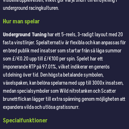
visuella upplevelsen, vilket gör varje snurr till en dykning i
underground racingkulturen.
Hur man spelar
Underground Tuning
har ett 5-reels, 3-radigt layout med 20
fasta vinstlinjer. Spelalternativ är flexibla och kan anpassas för
en bred publik med insatser som startar från så låga summor
som £/€0.20 upp till £/€100 per spin. Spelet har ett
imponerande RTP på 97.01%, vilket indikerar en generös
utdelning över tid. Den högsta betalande symbolen,
växelspaken, kan belöna spelarna med upp till 3000x insatsen,
medan specialsymboler som Wild nitrotanken och Scatter
brunettflickan lägger till extra spänning genom möjligheten att
expandera vilda och utlösa gratissnurr.
Specialfunktioner