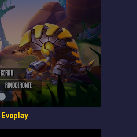
 Evoplay