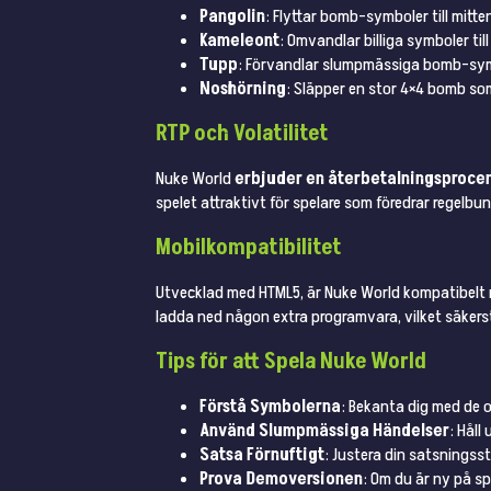
Pangolin
: Flyttar bomb-symboler till mitte
Kameleont
: Omvandlar billiga symboler ti
Tupp
: Förvandlar slumpmässiga bomb-symbo
Noshörning
: Släpper en stor 4×4 bomb som
RTP och Volatilitet
Nuke World
erbjuder en återbetalningsprocen
spelet attraktivt för spelare som föredrar regel
Mobilkompatibilitet
Utvecklad med HTML5, är Nuke World kompatibelt 
ladda ned någon extra programvara, vilket säkers
Tips för att Spela Nuke World
Förstå Symbolerna
: Bekanta dig med de 
Använd Slumpmässiga Händelser
: Håll
Satsa Förnuftigt
: Justera din satsningsst
Prova Demoversionen
: Om du är ny på sp