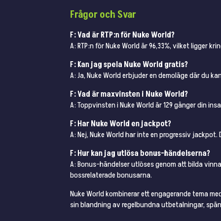
Frågor och Svar
F: Vad är RTP:n för Nuke World?
A: RTP:n för Nuke World är 96,33%, vilket ligger kr
F: Kan jag spela Nuke World gratis?
A: Ja, Nuke World erbjuder en demoläge där du kan 
F: Vad är maxvinsten i Nuke World?
A: Toppvinsten i Nuke World är 129 gånger din ins
F: Har Nuke World en jackpot?
A: Nej, Nuke World har inte en progressiv jackpot. 
F: Hur kan jag utlösa bonus-händelserna?
A: Bonus-händelser utlöses genom att bilda vinna
bossrelaterade bonusarna.
Nuke World kombinerar ett engagerande tema med i
sin blandning av regelbundna utbetalningar, spänn