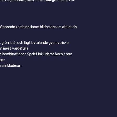
jer. Vinnande kombinationer bildas genom att landa
, grön, blå) och lågt betalande geometriska
en mest värdefulla.
e kombinationer. Spelet inkluderar även stora
ber.
sa inkluderar: