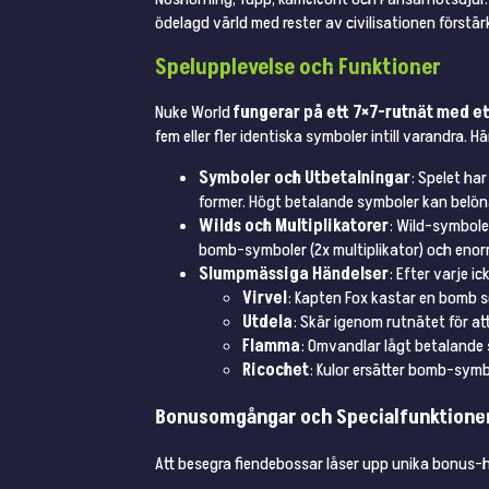
ödelagd värld med rester av civilisationen först
Spelupplevelse och Funktioner
Nuke World
fungerar på ett 7×7-rutnät med e
fem eller fler identiska symboler intill varandra.
Symboler och Utbetalningar
: Spelet ha
former. Högt betalande symboler kan belöna 
Wilds och Multiplikatorer
: Wild-symbole
bomb-symboler (2x multiplikator) och enor
Slumpmässiga Händelser
: Efter varje 
Virvel
: Kapten Fox kastar en bomb 
Utdela
: Skär igenom rutnätet för at
Flamma
: Omvandlar lågt betalande s
Ricochet
: Kulor ersätter bomb-symb
Bonusomgångar och Specialfunktione
Att besegra fiendebossar låser upp unika bonus-