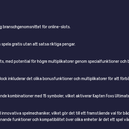
ing branschgenomsnittet för online-slots.
spela gratis utan att satsa riktiga pengar.
ats, med potential för högre multiplikatorer genom specialfunktioner och 
Dock inkluderar det olika bonusfunktioner och multiplikatorer för att förbä
nde kombinationer med 15 symboler, vilket aktiverar Kapten Foxs Ultimat
nnovativa spelmechaniker, vilket gör det till ett framstående val för b
ande funktioner och kompatibilitet över olika enheter är det ett spel vär