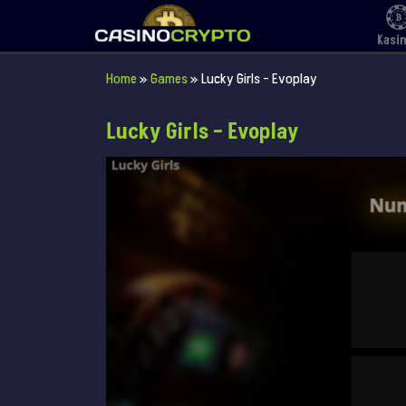
Kasi
Home
»
Games
»
Lucky Girls – Evoplay
Lucky Girls – Evoplay