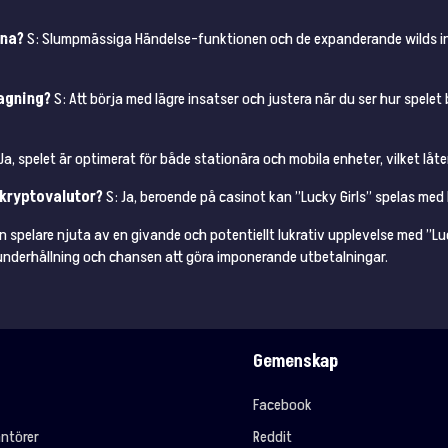
rna?
S: Slumpmässiga Händelse-funktionen och de expanderande wilds inträf
lagning?
S: Att börja med lägre insatser och justera när du ser hur spelet b
Ja, spelet är optimerat för både stationära och mobila enheter, vilket låt
d kryptovalutor?
S: Ja, beroende på casinot kan ”Lucky Girls” spelas med
pelare njuta av en givande och potentiellt lukrativ upplevelse med ”Lucky
e underhållning och chansen att göra imponerande utbetalningar.
Gemenskap
Facebook
ntörer
Reddit