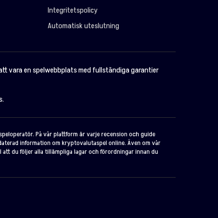
Integritetspolicy
Automatisk uteslutning
att vara en spelwebbplats med fullständiga garantier
s.
speloperatör. På vår plattform är varje recension och guide
ppdaterad information om kryptovalutaspel online. Även om vår
 att du följer alla tillämpliga lagar och förordningar innan du