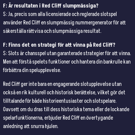
F: Är resultaten i Red Cliff slumpmässiga?
S: Ja, precis som alla licensierade och reglerade slotspel
använder Red Cliff en slumpmässig nummergenerator för att
säkerställa rättvisa och slumpmässiga resultat.
F: Finns det en strategi för att vinna på Red Cliff?
S: Slots är chansspel utan garanterade strategier för att vinna.
Men att förstå spelets funktioner och hantera din bankrulle kan
förbättra din spelupplevelse.
Red Cliff ger inte bara en engagerande slotupplevelse utan
också en rik kulturell och historisk berättelse, vilket gör det
tilltalande för både historieentusiaster och slotspelare.
Oavsett om du dras till dess historiska tema eller de lockande
spelarfunktionerna, erbjuder Red Cliff en övertygande
anledning att snurra hjulen.