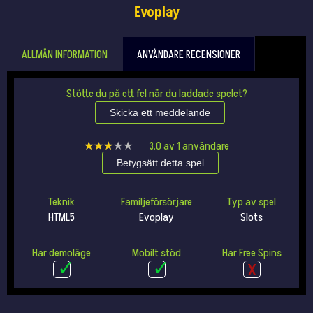
Evoplay
ALLMÄN INFORMATION
ANVÄNDARE RECENSIONER
Stötte du på ett fel när du laddade spelet?
Skicka ett meddelande
★★★★★
★★★★★
3.0
av
1
användare
Betygsätt detta spel
Teknik
Familjeförsörjare
Typ av spel
HTML5
Evoplay
Slots
Har demoläge
Mobilt stöd
Har Free Spins