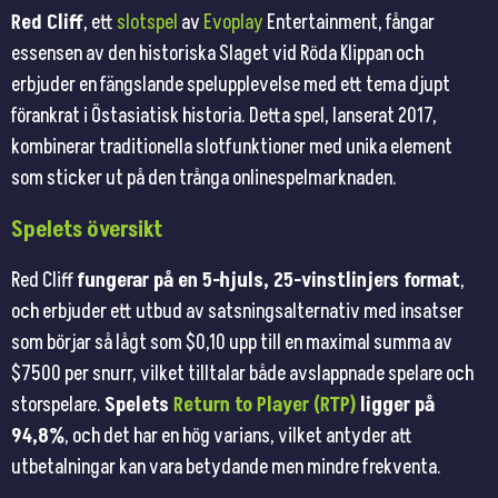
Red Cliff
, ett
slotspel
av
Evoplay
Entertainment, fångar
essensen av den historiska Slaget vid Röda Klippan och
erbjuder en fängslande spelupplevelse med ett tema djupt
förankrat i Östasiatisk historia. Detta spel, lanserat 2017,
kombinerar traditionella slotfunktioner med unika element
som sticker ut på den trånga onlinespelmarknaden.
Spelets översikt
Red Cliff
fungerar på en 5-hjuls, 25-vinstlinjers format
,
och erbjuder ett utbud av satsningsalternativ med insatser
som börjar så lågt som $0,10 upp till en maximal summa av
$7500 per snurr, vilket tilltalar både avslappnade spelare och
storspelare.
Spelets
Return to Player (RTP)
ligger på
94,8%
, och det har en hög varians, vilket antyder att
utbetalningar kan vara betydande men mindre frekventa.