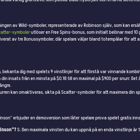
ngen av Wild-symboler, representerade av Robinson själv, som kan ersät
catter-symboler
utlöser en Free Spins-bonus, som initialt belönar med 10 
erat av tre Bonussymboler, där spelare väljer bland totempålar för att av
n, bekanta dig med spelets 9 vinstlinjer för att förstå var vinnande kombi
a din insats från en minsta på $0.18 till en maximal på $900 per snurr. Det ä
längre.
urren kan omaktiveras, sikta på Scatter-symboler för att maximera din sp
binson” erbjuder en demoversion som låter spelare prova spelet gratis inna
binson”?
S: Den maximala vinsten du kan uppnå på en enda vinstlinje är 1 