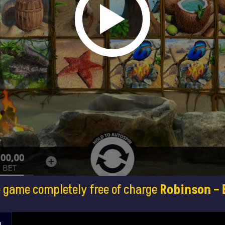
e game completely free of charge
Robinson – 