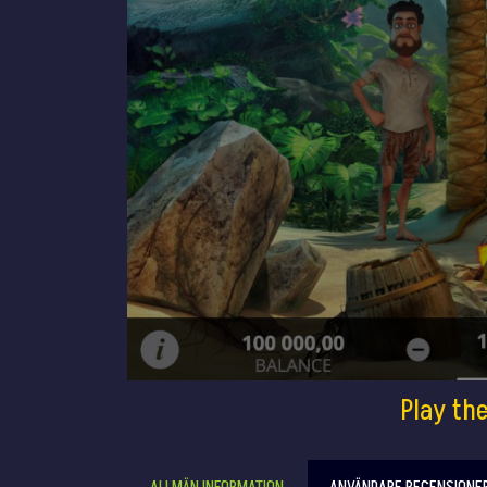
Play th