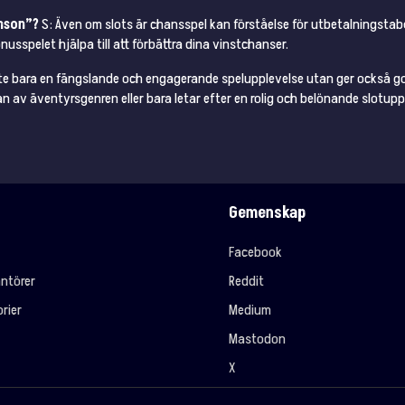
inson”?
S: Även om slots är chansspel kan förståelse för utbetalningstabe
sspelet hjälpa till att förbättra dina vinstchanser.
e bara en fängslande och engagerande spelupplevelse utan ger också gott
 av äventyrsgenren eller bara letar efter en rolig och belönande slotuppl
Gemenskap
Facebook
ntörer
Reddit
rier
Medium
Mastodon
X