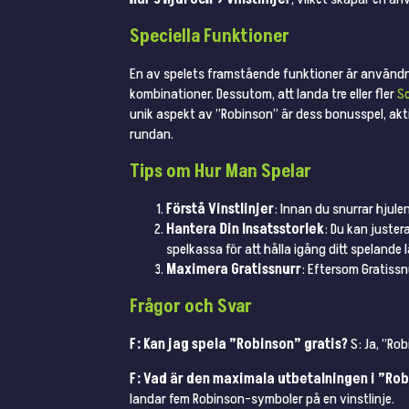
Speciella Funktioner
En av spelets framstående funktioner är användni
kombinationer. Dessutom, att landa tre eller fler
S
unik aspekt av ”Robinson” är dess bonusspel, aktiv
rundan.
Tips om Hur Man Spelar
Förstå Vinstlinjer
: Innan du snurrar hjule
Hantera Din Insatsstorlek
: Du kan juster
spelkassa för att hålla igång ditt spelande 
Maximera Gratissnurr
: Eftersom Gratissn
Frågor och Svar
F: Kan jag spela ”Robinson” gratis?
S: Ja, ”Ro
F: Vad är den maximala utbetalningen i ”Ro
landar fem Robinson-symboler på en vinstlinje.