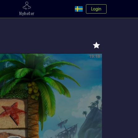
Login
Nyheter