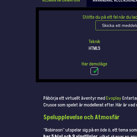
ALLMÄN INFORMATION
ANVÄNDARE RECENSIONE
Stötte du på ett fel när du l
Skicka ett medde
Teknik
HTML5
Har demoläge
Påbörja ett virtuellt äventyr med
Evoplay
Entert
Crusoe som spelet är modellerat efter. Här är vad
Spelupplevelse och Atmosfär
”Robinson” utspelar sig på en öde ö, ett tema som
har 5 hjul och 9 vinstlinjer
, vilket skapar en a