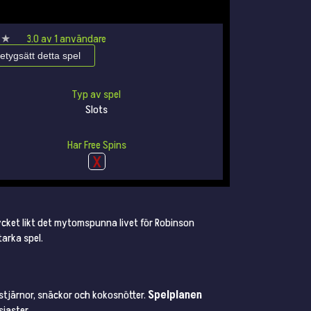
★★
★★
3.0
av
1
användare
etygsätt detta spel
Typ av spel
Slots
Har Free Spins
ket likt det mytomspunna livet för Robinson
tarka spel.
östjärnor, snäckor och kokosnötter.
Spelplanen
iaster.