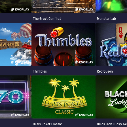
The Great Conflict
Monster Lab
Thimbles
Red Queen
Oasis Poker Classic
BlackJack Lucky S