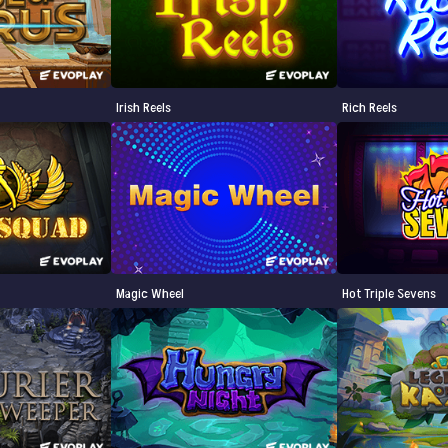
Irish Reels
Rich Reels
Magic Wheel
Hot Triple Sevens