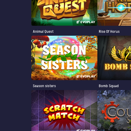
Animal Quest
Rise Of Horus
Season sisters
Bomb Squad