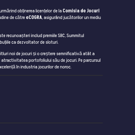
urmărind obținerea licențelor de la
Comisia de Jocuri
tudine de către
eCOGRA
, asigurând jucătorilor un mediu
ste recunoașteri includ premiile SBC, Summitul
țiile ca dezvoltator de sloturi​​.
tluri noi de jocuri și o creștere semnificativă atât a
atractivitatea portofoliului său de jocuri. Pe parcursul
lență în industria jocurilor de noroc​​​​.