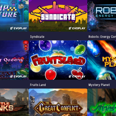
Syndicate
Robots: Energy Con
Fruits Land
Mystery Planet