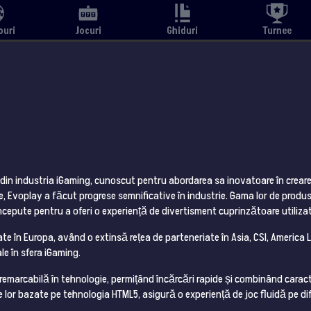
ouri
Jocuri
Ghiduri
Turnee
i din industria iGaming, cunoscut pentru abordarea sa inovatoare în crear
ne, Evoplay a făcut progrese semnificative în industrie. Gama lor de produs
cepute pentru a oferi o experiență de divertisment cuprinzătoare utilizato
te în Europa, având o extinsă rețea de parteneriate în Asia, CSI, America La
 în sfera iGaming​​.
 remarcabilă în tehnologie, permițând încărcări rapide și combinând caracter
e lor bazate pe tehnologia HTML5, asigură o experiență de joc fluidă pe dife