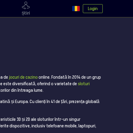
Login
Știri
ea de
jocuri de cazino
online. Fondată în 2014 de un grup
e este diversificată, oferind o varietate de
sloturi
rilor din întreaga lume.
tină și Europa. Cu clienți în 41 de țări, prezența globală
isticile 3D și 2D ale sloturilor într-un singur
rite dispozitive, inclusiv telefoane mobile, laptopuri,