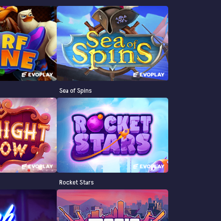
Sea of Spins
Rocket Stars