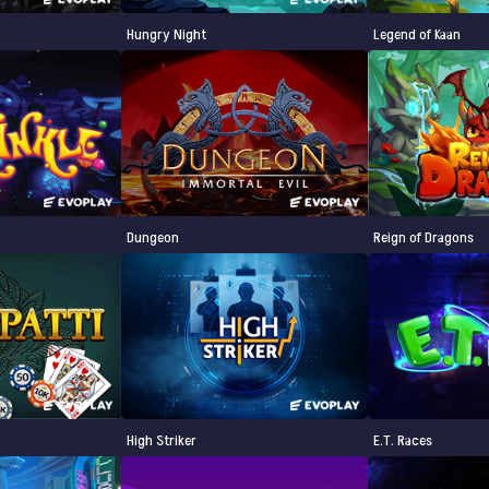
Hungry Night
Legend of Kaan
Dungeon
Reign of Dragons
High Striker
E.T. Races