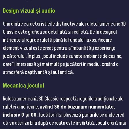
Design vizual și audio
Una dintre caracteristicile distinctive ale ruletei americane 3D
Classic este grafica sa detaliată și realistă. De la designul
intricate al roții de ruletă până la fundalul luxos, fiecare
element vizual este creat pentru a îmbunătăți experiența
jucătorului. În plus, jocul include sunete ambiante de cazino,
care îi imersează și mai mult pe jucători în mediu, creând o
atmosferă captivantă și autentică.
Mecanica jocului
Ruleta americană 3D Classic respectă regulile tradiționale ale
ruletei americane,
având 38 de buzunare numerotate,
inclusiv 0 și 00
. Jucătorii își plasează pariurile pe unde cred
că va ateriza bila după ce roata este învârtită. Jocul oferă mai