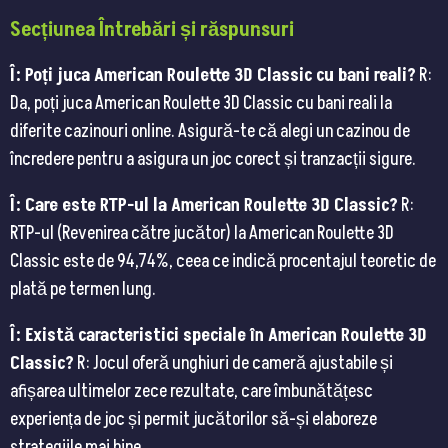
Secțiunea Întrebări și răspunsuri
Î: Poți juca American Roulette 3D Classic cu bani reali?
R:
Da, poți juca American Roulette 3D Classic cu bani reali la
diferite cazinouri online. Asigură-te că alegi un cazinou de
încredere pentru a asigura un joc corect și tranzacții sigure.
Î: Care este RTP-ul la American Roulette 3D Classic?
R:
RTP-ul (Revenirea către jucător) la American Roulette 3D
Classic este de 94,74%, ceea ce indică procentajul teoretic de
plată pe termen lung.
Î: Există caracteristici speciale în American Roulette 3D
Classic?
R: Jocul oferă unghiuri de cameră ajustabile și
afișarea ultimelor zece rezultate, care îmbunătățesc
experiența de joc și permit jucătorilor să-și elaboreze
strategiile mai bine.