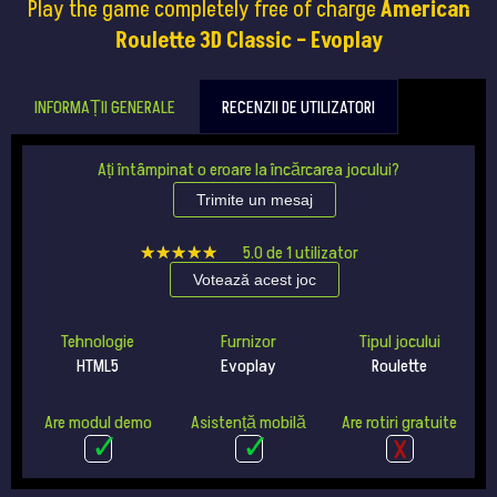
Play the game completely free of charge
American
Roulette 3D Classic – Evoplay
INFORMAȚII GENERALE
RECENZII DE UTILIZATORI
Ați întâmpinat o eroare la încărcarea jocului?
Trimite un mesaj
★★★★★
★★★★★
5.0
de
1
utilizator
Votează acest joc
Tehnologie
Furnizor
Tipul jocului
HTML5
Evoplay
Roulette
Are modul demo
Asistență mobilă
Are rotiri gratuite