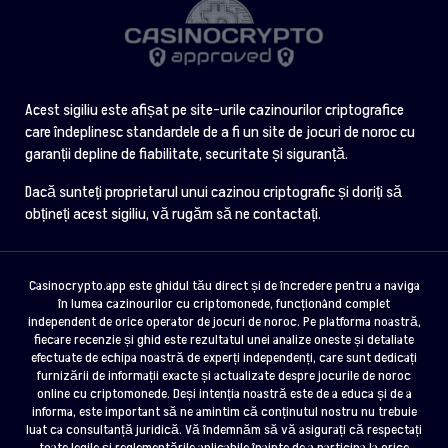
Acest sigiliu este afișat pe site-urile cazinourilor criptografice
care îndeplinesc standardele de a fi un site de jocuri de noroc cu
garanții depline de fiabilitate, securitate și siguranță.
Dacă sunteți proprietarul unui cazinou criptografic și doriți să
obțineți acest sigiliu, vă rugăm să ne contactați.
Casinocrypto.app este ghidul tău direct și de încredere pentru a naviga
în lumea cazinourilor cu criptomonede, funcționând complet
independent de orice operator de jocuri de noroc. Pe platforma noastră,
fiecare recenzie și ghid este rezultatul unei analize oneste și detaliate
efectuate de echipa noastră de experți independenți, care sunt dedicați
furnizării de informații exacte și actualizate despre jocurile de noroc
online cu criptomonede. Deși intenția noastră este de a educa și de a
informa, este important să ne amintim că conținutul nostru nu trebuie
luat ca consultanță juridică. Vă îndemnăm să vă asigurați că respectați
toate legile și reglementările aplicabile înainte de a participa la orice