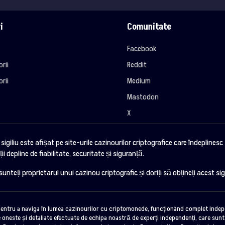
i
Comunitate
Facebook
rii
Reddit
rii
Medium
Mastodon
X
sigiliu este afișat pe site-urile cazinourilor criptografice care îndeplinesc
ii depline de fiabilitate, securitate și siguranță.
unteți proprietarul unui cazinou criptografic și doriți să obțineți acest si
pentru a naviga în lumea cazinourilor cu criptomonede, funcționând complet indep
e oneste și detaliate efectuate de echipa noastră de experți independenți, care sunt 