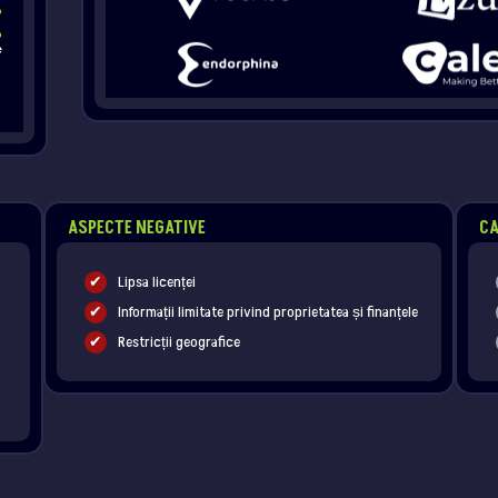
e
ASPECTE NEGATIVE
CA
Lipsa licenței
Informații limitate privind proprietatea și finanțele
Restricții geografice