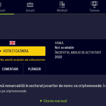
ouri
Jocuri
Ghiduri
Turnee
FIRMĂ
Not available
►
VIZITAȚI CAZINOUL
ÎNCEPUTUL ANULUI DE ACTIVITATE
2020
Nu există evaluări ale utilizatorilor
COMENTARII
PLÂNGERI
mă remarcabilă în sectorul jocurilor de noroc cu criptomonede
. Î
te pe criptomonede.
CasinoBit.io oferă o varietate substanțială de jocuri, inclusiv peste 1.200 
▼ Citeste mai mult
ri includ Ruletă, Blackjack, Baccarat și numeroase sloturi inovatoare. Cazi