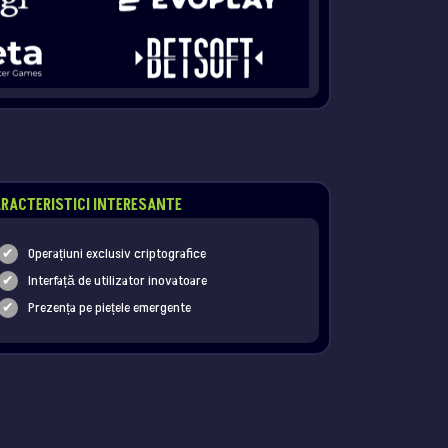
RACTERISTICI INTERESANTE
Operațiuni exclusiv criptografice
Interfață de utilizator inovatoare
Prezența pe piețele emergente