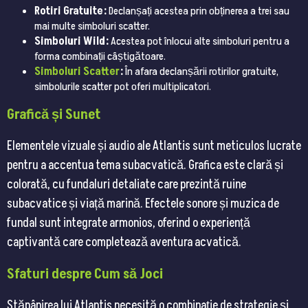
Rotiri Gratuite:
Declanșați acestea prin obținerea a trei sau
mai multe simboluri scatter.
Simboluri Wild:
Acestea pot înlocui alte simboluri pentru a
forma combinații câștigătoare.
Simboluri Scatter
:
În afara declanșării rotirilor gratuite,
simbolurile scatter pot oferi multiplicatori.
Grafică și Sunet
Elementele vizuale și audio ale Atlantis sunt meticulos lucrate
pentru a accentua tema subacvatică. Grafica este clară și
colorată, cu fundaluri detaliate care prezintă ruine
subacvatice și viață marină. Efectele sonore și muzica de
fundal sunt integrate armonios, oferind o experiență
captivantă care completează aventura acvatică.
Sfaturi despre Cum să Joci
Stăpânirea lui Atlantis necesită o combinație de strategie și