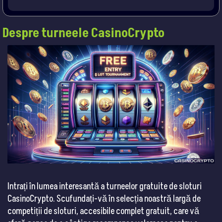
Despre turneele CasinoCrypto
Intrați în lumea interesantă a turneelor gratuite de sloturi
CasinoCrypto. Scufundați-vă în selecția noastră largă de
competiții de sloturi, accesibile complet gratuit, care vă