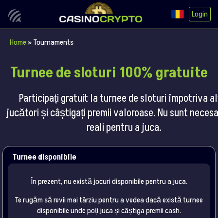
Login
Home
»
Tournaments
Turnee de sloturi 100% gratuite
Participați gratuit la turnee de sloturi împotriva a
jucători și câștigați premii valoroase. Nu sunt necesa
reali pentru a juca.
Turnee disponibile
În prezent, nu există jocuri disponibile pentru a juca.
Te rugăm să revii mai târziu pentru a vedea dacă există turnee
disponibile unde poți juca și câștiga premii cash.