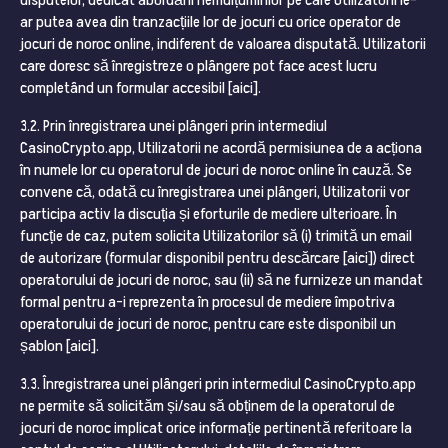
disputelor, dedicat abordării nemulțumirilor pe care Utilizatorii le-
ar putea avea din tranzacțiile lor de jocuri cu orice operator de
jocuri de noroc online, indiferent de valoarea disputată. Utilizatorii
care doresc să înregistreze o plângere pot face acest lucru
completând un formular accesibil [aici].
3.2. Prin înregistrarea unei plângeri prin intermediul
CasinoCrypto.app, Utilizatorii ne acordă permisiunea de a acționa
în numele lor cu operatorul de jocuri de noroc online în cauză. Se
convene că, odată cu înregistrarea unei plângeri, Utilizatorii vor
participa activ la discuția și eforturile de mediere ulterioare. În
funcție de caz, putem solicita Utilizatorilor să (i) trimită un email
de autorizare (formular disponibil pentru descărcare [aici]) direct
operatorului de jocuri de noroc, sau (ii) să ne furnizeze un mandat
formal pentru a-i reprezenta în procesul de mediere împotriva
operatorului de jocuri de noroc, pentru care este disponibil un
șablon [aici].
3.3. Înregistrarea unei plângeri prin intermediul CasinoCrypto.app
ne permite să solicităm și/sau să obținem de la operatorul de
jocuri de noroc implicat orice informație pertinentă referitoare la