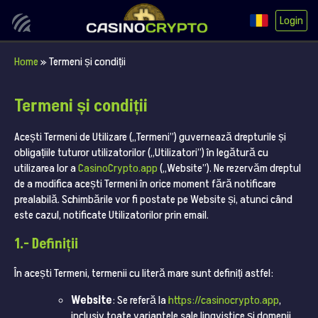
Login
Home
»
Termeni și condiții
Termeni și condiții
Acești Termeni de Utilizare („Termeni”) guvernează drepturile și
obligațiile tuturor utilizatorilor („Utilizatori”) în legătură cu
utilizarea lor a
CasinoCrypto.app
(„Website”). Ne rezervăm dreptul
de a modifica acești Termeni în orice moment fără notificare
prealabilă. Schimbările vor fi postate pe Website și, atunci când
este cazul, notificate Utilizatorilor prin email.
1.- Definiții
În acești Termeni, termenii cu literă mare sunt definiți astfel:
Website
: Se referă la
https://casinocrypto.app
,
inclusiv toate variantele sale lingvistice și domenii.