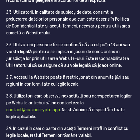
recunoscând înțelegerea și acordul lor de a respecta.
2.5. Utilizatorii, în calitate de subiecți de date, consimt la
prelucrarea datelor lor personale așa cum este descris în Politica
de Confidențialitate și acești Termeni, necesară pentru utilizarea
corectă a Website-ului.
2.6. Utilizatorii persoane fizice confirmă că au cel puțin 18 ani sau
vârsta legală pentru a se implica în jocuri de noroc online în
jurisdicția lor prin utilizarea Website-ului. Este responsabilitatea
Utilizatorului să se asigure că au voie legală să joace online.
2.7. Accesul la Website poate fi restricționat din anumite țări sau
regiuni în conformitate cu legile locale.
2.8. Utilizatorii care observă inexactități sau nerespectarea legilor
pe Website ar trebui să ne contacteze la
contact@casinocrypto.app
. Ne străduim să respectăm toate
legile aplicabile.
2.9. În cazul în care o parte din acești Termeni intră în conflict cu
legile locale, restul Termenilor rămâne valabil.