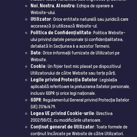
Noi
,
Nostru
,
Al nostru
: Echipa de operare a
Website-ului.
Utilizator
: Orice entitate naturală sau juridică care
accesează și utilizează Website-ul.
Politica de Confidențialitate
: Politica Website-
ului privind datele personale și confidențialitatea,
detaliată în Secțiunea 6 a acestor Termeni.
Date
: Orice informații furnizate de Utilizatori pe
Website.
Cookie
: Un fișier text mic plasat pe dispozitivul
Utilizatorului de către Website sau terțe părți.
Legile privind Protecția Datelor
: Legislația
aplicabilă referitoare la prelucrarea Datelor personale,
inclusiv GDPR și orice legi naționale.
GDPR
: Regulamentul General privind Protecția Datelor
(UE) 2016/679.
Legea UE privind Cookie-urile
: Directiva
2002/58/CE, cu modificările ulterioare.
Conținut generat de Utilizator
: Toate formele de
conținut încărcate pe Website de către Utilizatori.