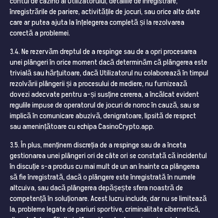
contul de cazino al Utilizatorului, detaliile de înregistrare,
înregistrările de pariere, activitățile de jocuri, sau orice alte date
care ar putea ajuta la înțelegerea completă și la rezolvarea
corectă a problemei.
3.4. Ne rezervăm dreptul de a respinge sau de a opri procesarea
unei plângeri în orice moment dacă determinăm că plângerea este
trivială sau hărțuitoare, dacă Utilizatorul nu colaborează în timpul
rezolvării plângerii și a procesului de mediere, nu furnizează
dovezi adecvate pentru a-și susține cererea, a încălcat evident
regulile impuse de operatorul de jocuri de noroc în cauză, sau se
implică în comunicare abuzivă, denigratoare, lipsită de respect
sau amenințătoare cu echipa CasinoCrypto.app.
3.5. În plus, menținem discreția de a respinge sau de a înceta
gestionarea unei plângeri ori de câte ori se constată că incidentul
în discuție s-a produs cu mai mult de un an înainte ca plângerea
să fie înregistrată, dacă o plângere este înregistrată în numele
altcuiva, sau dacă plângerea depășește sfera noastră de
competență în soluționare. Acest lucru include, dar nu se limitează
la, probleme legate de pariuri sportive, criminalitate cibernetică,