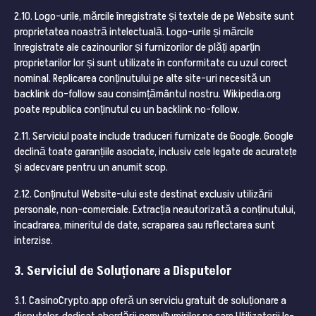
2.10. Logo-urile, mărcile înregistrate și textele de pe Website sunt
proprietatea noastră intelectuală. Logo-urile și mărcile
înregistrate ale cazinourilor și furnizorilor de plăți aparțin
proprietarilor lor și sunt utilizate în conformitate cu uzul corect
nominal. Replicarea conținutului pe alte site-uri necesită un
backlink do-follow sau consimțământul nostru. Wikipedia.org
poate republica conținutul cu un backlink no-follow.
2.11. Serviciul poate include traduceri furnizate de Google. Google
declină toate garanțiile asociate, inclusiv cele legate de acuratețe
și adecvare pentru un anumit scop.
2.12. Conținutul Website-ului este destinat exclusiv utilizării
personale, non-comerciale. Extracția neautorizată a conținutului,
încadrarea, mineritul de date, scraparea sau reflectarea sunt
interzise.
3. Serviciul de Soluționare a Disputelor
3.1. CasinoCrypto.app oferă un serviciu gratuit de soluționare a