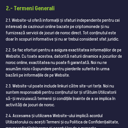
2.- Termeni Generali
2.1. Website-ul oferă informații și sfaturi independente pentru cei
interesați de cazinouri online bazate pe criptomonede și nu
furnizează servicii de jocuri de noroc direct. Tot conținutul este
doar în scopuri informative și nu ar trebui considerat sfat juridic.
2.2. Se fac eforturi pentru a asigura exactitatea informațiilor de pe
Website. Cu toate acestea, datorită naturii dinamice a jocurilor de
noroc online, exactitatea nu poate fi garantată. Noi nu ne
asumăm nicio răspundere pentru pierderile suferite în urma
bazării pe informațiile de pe Website.
2.3. Website-ul poate include linkuri către site-uri terțe. Noi nu
suntem responsabili pentru conținutul lor și sfătuim Utilizatorii
să-și revizuiască termenii și condițiile înainte de a se implica în
activități de jocuri de noroc.
2.4. Accesarea și utilizarea Website-ului implică acordul
Utilizatorului cu acești Termeni și cu Politica de Confidențialitate,