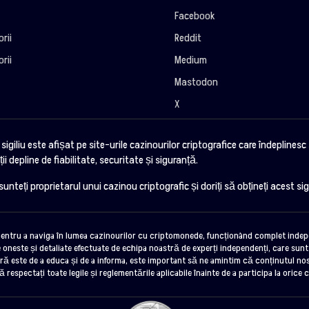
Facebook
rii
Reddit
rii
Medium
Mastodon
X
sigiliu este afișat pe site-urile cazinourilor criptografice care îndeplinesc
ii depline de fiabilitate, securitate și siguranță.
unteți proprietarul unui cazinou criptografic și doriți să obțineți acest si
pentru a naviga în lumea cazinourilor cu criptomonede, funcționând complet indep
e oneste și detaliate efectuate de echipa noastră de experți independenți, care sunt 
tră este de a educa și de a informa, este important să ne amintim că conținutul n
ă respectați toate legile și reglementările aplicabile înainte de a participa la orice 