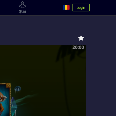
Login
Știri