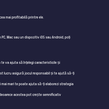
ea mai profitabilă printre ele.
 PC, Mac sau un dispozitiv iOS sau Android, poți
te va ajuta să înțelegi caracteristicile și
est lucru asigură jocul responsabil și te ajută să-ți
ăți mai mari te poate ajuta să-ți elaborezi strategia
e, deoarece acestea pot crește semnificativ