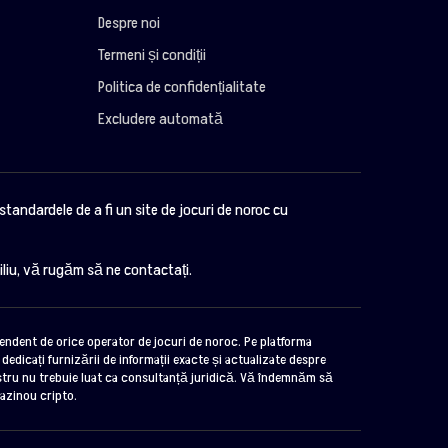
Despre noi
Termeni și condiții
Politica de confidențialitate
Excludere automată
 standardele de a fi un site de jocuri de noroc cu
giliu, vă rugăm să ne contactați.
endent de orice operator de jocuri de noroc. Pe platforma
dedicați furnizării de informații exacte și actualizate despre
ostru nu trebuie luat ca consultanță juridică. Vă îndemnăm să
cazinou cripto.