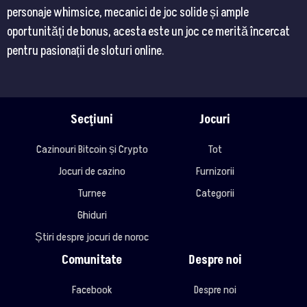
personaje whimsice, mecanici de joc solide și ample
oportunități de bonus, acesta este un joc ce merită încercat
pentru pasionații de sloturi online.
Secţiuni
Jocuri
Cazinouri Bitcoin și Crypto
Tot
Jocuri de cazino
Furnizorii
Turnee
Categorii
Ghiduri
Știri despre jocuri de noroc
Comunitate
Despre noi
Facebook
Despre noi