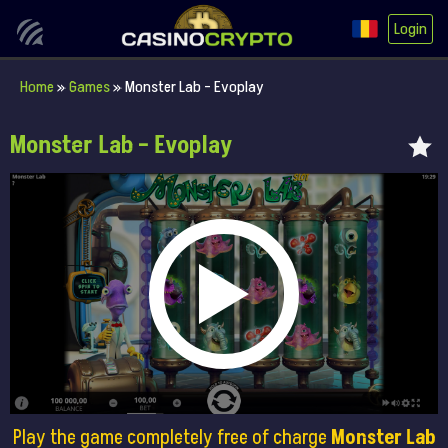
Login
Home
»
Games
»
Monster Lab – Evoplay
Monster Lab – Evoplay
Play the game completely free of charge
Monster Lab