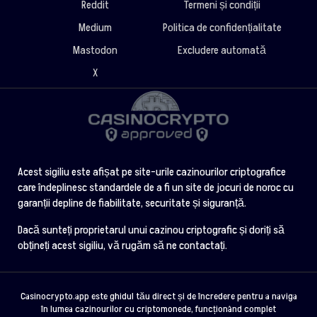
Reddit
Termeni și condiții
Medium
Politica de confidențialitate
Mastodon
Excludere automată
X
Acest sigiliu este afișat pe site-urile cazinourilor criptografice
care îndeplinesc standardele de a fi un site de jocuri de noroc cu
garanții depline de fiabilitate, securitate și siguranță.
Dacă sunteți proprietarul unui cazinou criptografic și doriți să
obțineți acest sigiliu, vă rugăm să ne contactați.
Casinocrypto.app este ghidul tău direct și de încredere pentru a naviga
în lumea cazinourilor cu criptomonede, funcționând complet