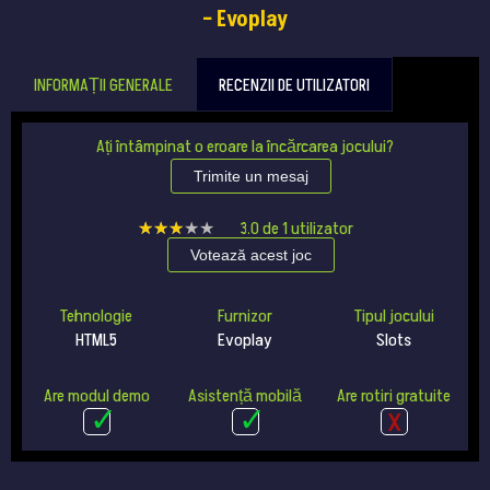
– Evoplay
INFORMAȚII GENERALE
RECENZII DE UTILIZATORI
Ați întâmpinat o eroare la încărcarea jocului?
Trimite un mesaj
★★★★★
★★★★★
3.0
de
1
utilizator
Votează acest joc
Tehnologie
Furnizor
Tipul jocului
HTML5
Evoplay
Slots
Are modul demo
Asistență mobilă
Are rotiri gratuite