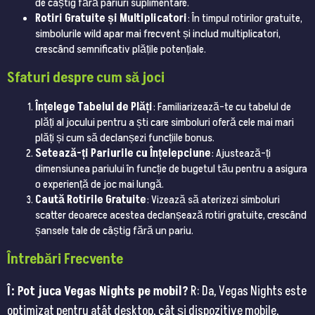
de câștig fără pariuri suplimentare.
Rotiri Gratuite și Multiplicatori
: În timpul rotirilor gratuite,
simbolurile wild apar mai frecvent și includ multiplicatori,
crescând semnificativ plățile potențiale.
Sfaturi despre cum să joci
Înțelege Tabelul de Plăți
: Familiarizează-te cu tabelul de
plăți al jocului pentru a ști care simboluri oferă cele mai mari
plăți și cum să declanșezi funcțiile bonus.
Setează-ți Pariurile cu Înțelepciune
: Ajustează-ți
dimensiunea pariului în funcție de bugetul tău pentru a asigura
o experiență de joc mai lungă.
Caută Rotirile Gratuite
: Vizează să aterizezi simboluri
scatter deoarece acestea declanșează rotiri gratuite, crescând
șansele tale de câștig fără un pariu.
Întrebări Frecvente
Î: Pot juca Vegas Nights pe mobil?
R: Da, Vegas Nights este
optimizat pentru atât desktop, cât și dispozitive mobile,