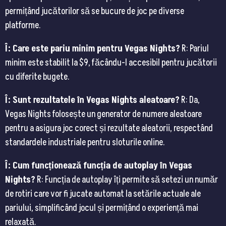
permițând jucătorilor să se bucure de joc pe diverse
platforme.
Î: Care este pariu minim pentru Vegas Nights?
R: Pariul
minim este stabilit la $9, făcându-l accesibil pentru jucătorii
cu diferite bugete.
Î: Sunt rezultatele în Vegas Nights aleatoare?
R: Da,
Vegas Nights folosește un generator de numere aleatoare
pentru a asigura joc corect și rezultate aleatorii, respectând
standardele industriale pentru sloturile online.
Î: Cum funcționează funcția de autoplay în Vegas
Nights?
R: Funcția de autoplay îți permite să setezi un număr
de rotiri care vor fi jucate automat la setările actuale ale
pariului, simplificând jocul și permițând o experiență mai
relaxată.