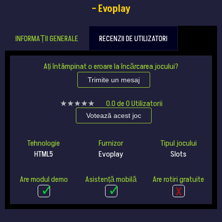
– Evoplay
INFORMAȚII GENERALE
RECENZII DE UTILIZATORI
Ați întâmpinat o eroare la încărcarea jocului?
Trimite un mesaj
★★★★★
★★★★★
0.0
de
0
Utilizatorii
Votează acest joc
Tehnologie
Furnizor
Tipul jocului
HTML5
Evoplay
Slots
Are modul demo
Asistență mobilă
Are rotiri gratuite