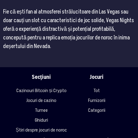
Fie că ești fan al atmosferei strălucitoare din Las Vegas sau
doar cauți un slot cu caracteristici de joc solide, Vegas Nights
oferă o experiență distractivă și potențial profitabilă,
concepută pentru a replica emoția jocurilor de noroc în inima
deșertului din Nevada.
Secţiuni
Jocuri
Cazinouri Bitcoin și Crypto
Tot
Jocuri de cazino
Furnizorii
Turnee
Categorii
Ghiduri
Știri despre jocuri de noroc