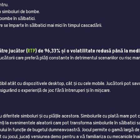
ntru.
în simboluri de bombe.
bombe în sălbatici.
se împarte în sălbatici mai mici în timpul cascadării.
tre jucător (
RTP
) de 96,33% și o volatilitate redusă până la med
jucătorii care preferă plăți constante în detrimentul scenariilor cu risc 
il atât cu dispozitivele desktop, cât și cu cele mobile. Jucătorii pot sav
gurând o experiență de joc fără întreruperi și în mișcare.
cu diferitele simboluri și cu plățile acestora. Simbolurile cu plată mare pot 
tenți la evenimentele aleatorii care pot transforma simbolurile în sălbatici
iului în funcție de bugetul dumneavoastră. Jocul permite o gamă largă de p
t cu jocul, jucați versiunea demo pentru a vă familiariza cu mecanicile înai