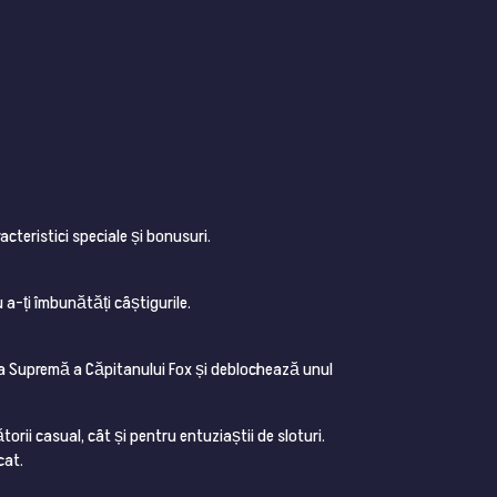
cteristici speciale și bonusuri.
 a-ți îmbunătăți câștigurile.
ea Supremă a Căpitanului Fox și deblochează unul
ii casual, cât și pentru entuziaștii de sloturi.
cat.