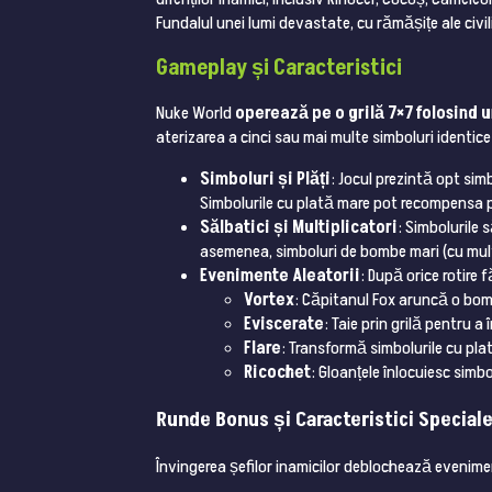
Fundalul unei lumi devastate, cu rămășițe ale civi
Gameplay și Caracteristici
Nuke World
operează pe o grilă 7×7 folosind un
aterizarea a cinci sau mai multe simboluri identice
Simboluri și Plăți
: Jocul prezintă opt sim
Simbolurile cu plată mare pot recompensa p
Sălbatici și Multiplicatori
: Simbolurile 
asemenea, simboluri de bombe mari (cu multi
Evenimente Aleatorii
: După orice rotire
Vortex
: Căpitanul Fox aruncă o bomb
Eviscerate
: Taie prin grilă pentru a 
Flare
: Transformă simbolurile cu plat
Ricochet
: Gloanțele înlocuiesc simb
Runde Bonus și Caracteristici Special
Învingerea șefilor inamicilor deblochează evenim