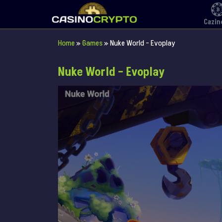
Cazin
Home
»
Games
»
Nuke World – Evoplay
Nuke World – Evoplay