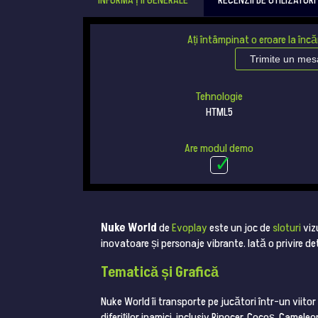
INFORMAȚII GENERALE
RECENZII DE UTILIZATORI
Ați întâmpinat o eroare la încă
Trimite un mes
Tehnologie
HTML5
Are modul demo
Nuke World
de
Evoplay
este un joc de
sloturi
viz
inovatoare și personaje vibrante. Iată o privire d
Tematică și Grafică
Nuke World îi transporte pe jucători într-un viito
diferiților inamici, inclusiv Rinocer, Cocoș, Camele