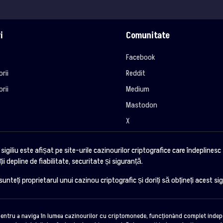
i
Comunitate
Facebook
rii
Reddit
rii
Medium
Mastodon
X
sigiliu este afișat pe site-urile cazinourilor criptografice care îndeplinesc
ii depline de fiabilitate, securitate și siguranță.
unteți proprietarul unui cazinou criptografic și doriți să obțineți acest si
pentru a naviga în lumea cazinourilor cu criptomonede, funcționând complet indep