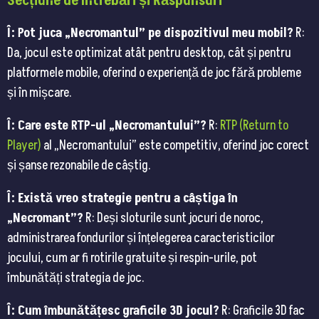
Secțiune de Întrebări și Răspunsuri
Î: Pot juca „Necromantul” pe dispozitivul meu mobil?
R:
Da, jocul este optimizat atât pentru desktop, cât și pentru
platformele mobile, oferind o experiență de joc fără probleme
și în mișcare.
Î: Care este RTP-ul „Necromantului”?
R:
RTP (Return to
Player)
al „Necromantului” este competitiv, oferind joc corect
și șanse rezonabile de câștig.
Î: Există vreo strategie pentru a câștiga în
„Necromant”?
R: Deși sloturile sunt jocuri de noroc,
administrarea fondurilor și înțelegerea caracteristicilor
jocului, cum ar fi rotirile gratuite și respin-urile, pot
îmbunătăți strategia de joc.
Î: Cum îmbunătățesc graficile 3D jocul?
R: Graficile 3D fac