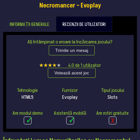
Necromancer – Evoplay
INFORMAȚII GENERALE
RECENZII DE UTILIZATORI
Ați întâmpinat o eroare la încărcarea jocului?
Trimite un mesaj
★★★★★
★★★★★
4.0
de
1
utilizator
Votează acest joc
Tehnologie
Furnizor
Tipul jocului
HTML5
Evoplay
Slots
Are modul demo
Asistență mobilă
Are rotiri gratuite