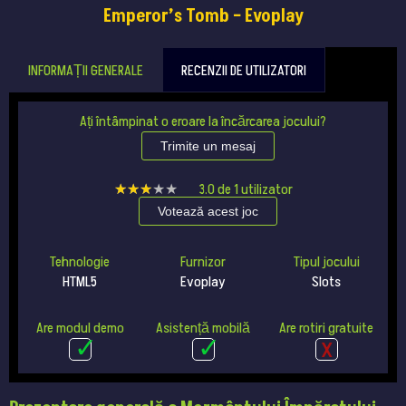
Emperor’s Tomb – Evoplay
INFORMAȚII GENERALE
RECENZII DE UTILIZATORI
Ați întâmpinat o eroare la încărcarea jocului?
Trimite un mesaj
★★★★★
★★★★★
3.0
de
1
utilizator
Votează acest joc
Tehnologie
Furnizor
Tipul jocului
HTML5
Evoplay
Slots
Are modul demo
Asistență mobilă
Are rotiri gratuite