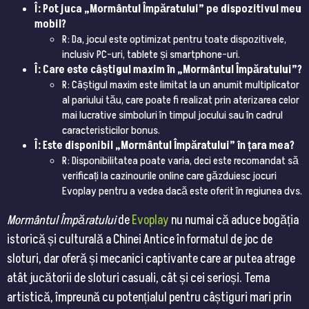
Î: Pot juca „Mormântul Împăratului” pe dispozitivul meu
mobil?
R: Da, jocul este optimizat pentru toate dispozitivele,
inclusiv PC-uri, tablete și smartphone-uri.
Î: Care este câștigul maxim în „Mormântul Împăratului”?
R: Câștigul maxim este limitat la un anumit multiplicator
al pariului tău, care poate fi realizat prin aterizarea celor
mai lucrative simboluri în timpul jocului sau în cadrul
caracteristicilor bonus.
Î: Este disponibil „Mormântul Împăratului” în țara mea?
R: Disponibilitatea poate varia, deci este recomandat să
verificați la cazinourile online care găzduiesc jocuri
Evoplay pentru a vedea dacă este oferit în regiunea dvs.
Mormântul Împăratului
de
Evoplay
nu numai că aduce bogăția
istorică și culturală a Chinei Antice în formatul de joc de
sloturi, dar oferă și mecanici captivante care ar putea atrage
atât jucătorii de sloturi casuali, cât și cei serioși. Tema
artistică, împreună cu potențialul pentru câștiguri mari prin