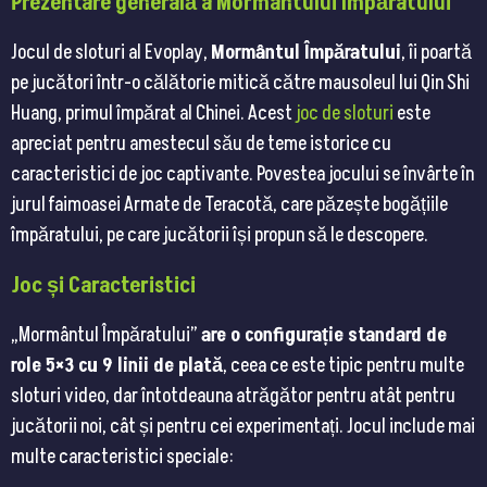
Prezentare generală a Mormântului Împăratului
Jocul de sloturi al Evoplay,
Mormântul Împăratului
, îi poartă
pe jucători într-o călătorie mitică către mausoleul lui Qin Shi
Huang, primul împărat al Chinei. Acest
joc de sloturi
este
apreciat pentru amestecul său de teme istorice cu
caracteristici de joc captivante. Povestea jocului se învârte în
jurul faimoasei Armate de Teracotă, care păzește bogățiile
împăratului, pe care jucătorii își propun să le descopere.
Joc și Caracteristici
„Mormântul Împăratului”
are o configurație standard de
role 5×3 cu 9 linii de plată
, ceea ce este tipic pentru multe
sloturi video, dar întotdeauna atrăgător pentru atât pentru
jucătorii noi, cât și pentru cei experimentați. Jocul include mai
multe caracteristici speciale: