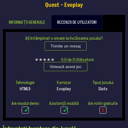
Quest – Evoplay
INFORMAȚII GENERALE
RECENZII DE UTILIZATORI
Ați întâmpinat o eroare la încărcarea jocului?
Trimite un mesaj
★★★★★
★★★★★
0.0
de
0
Utilizatorii
Votează acest joc
Tehnologie
Furnizor
Tipul jocului
HTML5
Evoplay
Slots
Are modul demo
Asistență mobilă
Are rotiri gratuite