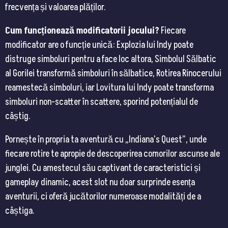
frecvența și valoarea plăților.
Cum funcționează modificatorii jocului?
Fiecare
modificator are o funcție unică: Explozia lui Indy poate
distruge simboluri pentru a face loc altora, Simbolul Sălbatic
al Gorilei transformă simboluri în sălbatice, Rotirea Rinocerului
reamestecă simboluri, iar Lovitura lui Indy poate transforma
simboluri non-scatter în scattere, sporind potențialul de
câștig.
Pornește în propria ta aventură cu „Indiana’s Quest”, unde
fiecare rotire te apropie de descoperirea comorilor ascunse ale
junglei. Cu amestecul său captivant de caracteristici și
gameplay dinamic, acest slot nu doar surprinde esența
aventurii, ci oferă jucătorilor numeroase modalități de a
câștiga.