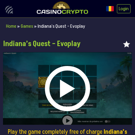
Login
Home
»
Games
»
Indiana’s Quest – Evoplay
Indiana’s Quest – Evoplay
Play the game completely free of charge
Indiana’s