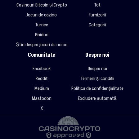
Cazinouri Bitcoin și Crypto
Tot
Jocuri de cazino
Furnizorii
Turnee
Categorii
Ghiduri
Știri despre jocuri de noroc
Comunitate
Despre noi
Facebook
Despre noi
Reddit
Termeni și condiții
Medium
Politica de confidențialitate
Mastodon
Excludere automată
X