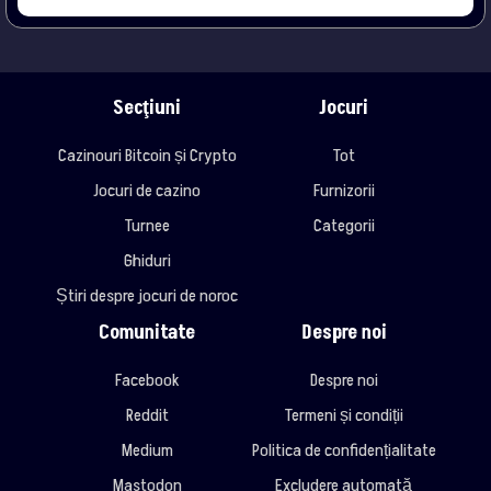
tendință ascendentă în utilizarea monedelor digitale. […]
Secţiuni
Jocuri
Cazinouri Bitcoin și Crypto
Tot
Jocuri de cazino
Furnizorii
Turnee
Categorii
Ghiduri
Știri despre jocuri de noroc
Comunitate
Despre noi
Facebook
Despre noi
Reddit
Termeni și condiții
Medium
Politica de confidențialitate
Mastodon
Excludere automată