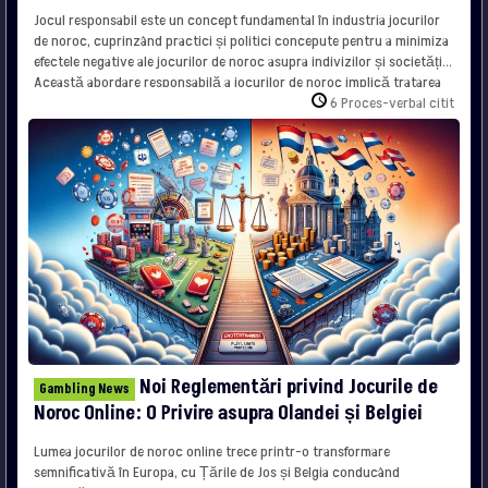
Jocul responsabil este un concept fundamental în industria jocurilor
de noroc, cuprinzând practici și politici concepute pentru a minimiza
efectele negative ale jocurilor de noroc asupra indivizilor și societății.
Această abordare responsabilă a jocurilor de noroc implică tratarea
jocurilor de noroc ca pe o formă de divertisment și nu ca pe o sursă
6 Proces-verbal citit
de venit, […]
Noi Reglementări privind Jocurile de
Gambling News
Noroc Online: O Privire asupra Olandei și Belgiei
Lumea jocurilor de noroc online trece printr-o transformare
semnificativă în Europa, cu Țările de Jos și Belgia conducând