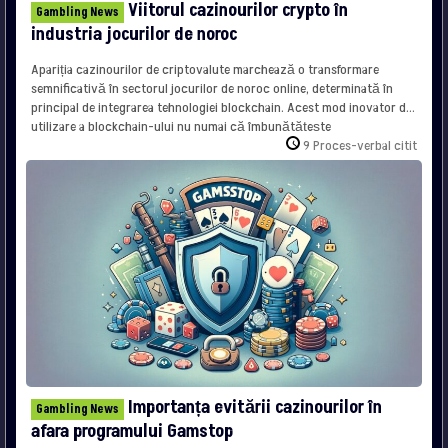
Viitorul cazinourilor crypto în
Gambling News
industria jocurilor de noroc
Apariția cazinourilor de criptovalute marchează o transformare
semnificativă în sectorul jocurilor de noroc online, determinată în
principal de integrarea tehnologiei blockchain. Acest mod inovator de
utilizare a blockchain-ului nu numai că îmbunătățește
funcționalitatea și atracția platformelor de jocuri de noroc online, dar
9 Proces-verbal citit
abordează și unele dintre problemele de lungă durată cu care se
confruntă cazinourile […]
Importanța evitării cazinourilor în
Gambling News
afara programului Gamstop