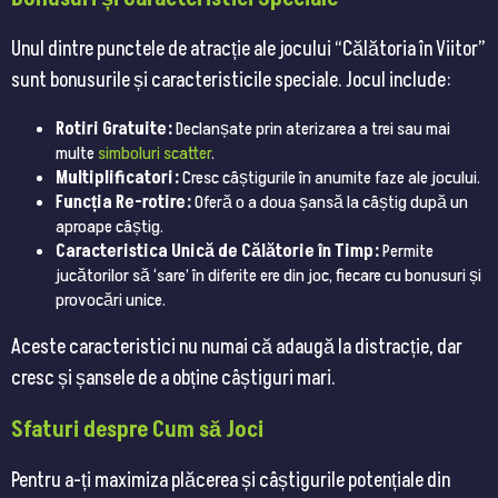
Unul dintre punctele de atracție ale jocului “Călătoria în Viitor”
sunt bonusurile și caracteristicile speciale. Jocul include:
Rotiri Gratuite:
Declanșate prin aterizarea a trei sau mai
multe
simboluri scatter
.
Multiplificatori:
Cresc câștigurile în anumite faze ale jocului.
Funcția Re-rotire:
Oferă o a doua șansă la câștig după un
aproape câștig.
Caracteristica Unică de Călătorie în Timp:
Permite
jucătorilor să ‘sare’ în diferite ere din joc, fiecare cu bonusuri și
provocări unice.
Aceste caracteristici nu numai că adaugă la distracție, dar
cresc și șansele de a obține câștiguri mari.
Sfaturi despre Cum să Joci
Pentru a-ți maximiza plăcerea și câștigurile potențiale din