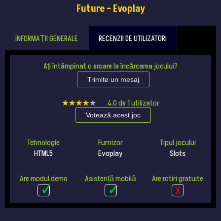
Future – Evoplay
INFORMAȚII GENERALE
RECENZII DE UTILIZATORI
Ați întâmpinat o eroare la încărcarea jocului?
Trimite un mesaj
★★★★★
★★★★★
4.0
de
1
utilizator
Votează acest joc
Tehnologie
Furnizor
Tipul jocului
HTML5
Evoplay
Slots
Are modul demo
Asistență mobilă
Are rotiri gratuite