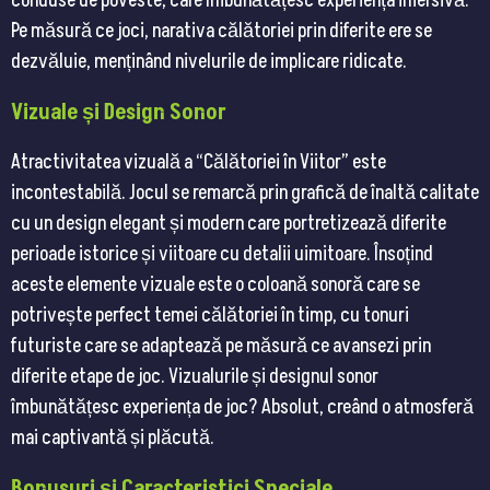
conduse de poveste, care îmbunătățesc experiența imersivă.
Pe măsură ce joci, narativa călătoriei prin diferite ere se
dezvăluie, menținând nivelurile de implicare ridicate.
Vizuale și Design Sonor
Atractivitatea vizuală a “Călătoriei în Viitor” este
incontestabilă. Jocul se remarcă prin grafică de înaltă calitate
cu un design elegant și modern care portretizează diferite
perioade istorice și viitoare cu detalii uimitoare. Însoțind
aceste elemente vizuale este o coloană sonoră care se
potrivește perfect temei călătoriei în timp, cu tonuri
futuriste care se adaptează pe măsură ce avansezi prin
diferite etape de joc. Vizualurile și designul sonor
îmbunătățesc experiența de joc? Absolut, creând o atmosferă
mai captivantă și plăcută.
Bonusuri și Caracteristici Speciale