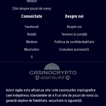
Ghiduri
Știri despre jocuri de noroc
Comunitate
Despre noi
Facebook
Despre noi
Reddit
Termeni și condiții
Medium
Politica de confidențialitate
Mastodon
Excludere automată
X
Acest sigiliu este afișat pe site-urile cazinourilor criptografice
care îndeplinesc standardele de a fi un site de jocuri de noroc cu
garanții depline de fiabilitate, securitate și siguranță.