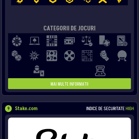
CATEGORII DE JOCURI
MAI MULTE INFORMATII
9
Stake.com
INDICE DE SECURITATE
HIGH