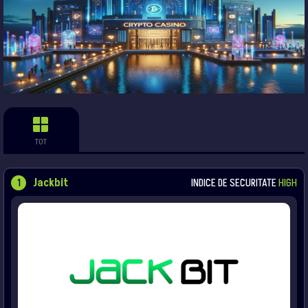
TOT
1
Jackbit
INDICE DE SECURITATE
HIGH