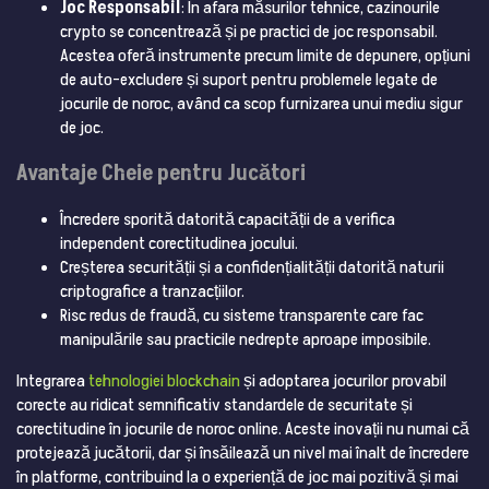
Joc Responsabil
: În afara măsurilor tehnice, cazinourile
crypto se concentrează și pe practici de joc responsabil.
Acestea oferă instrumente precum limite de depunere, opțiuni
de auto-excludere și suport pentru problemele legate de
jocurile de noroc, având ca scop furnizarea unui mediu sigur
de joc​​.
Avantaje Cheie pentru Jucători
Încredere sporită datorită capacității de a verifica
independent corectitudinea jocului​​.
Creșterea securității și a confidențialității datorită naturii
criptografice a tranzacțiilor​​.
Risc redus de fraudă, cu sisteme transparente care fac
manipulările sau practicile nedrepte aproape imposibile​​.
Integrarea
tehnologiei blockchain
și adoptarea jocurilor provabil
corecte au ridicat semnificativ standardele de securitate și
corectitudine în jocurile de noroc online. Aceste inovații nu numai că
protejează jucătorii, dar și însăilează un nivel mai înalt de încredere
în platforme, contribuind la o experiență de joc mai pozitivă și mai