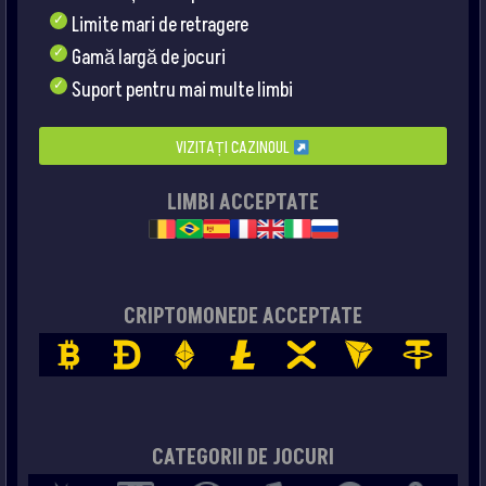
Limite mari de retragere
Gamă largă de jocuri
Suport pentru mai multe limbi
VIZITAȚI CAZINOUL
LIMBI ACCEPTATE
CRIPTOMONEDE ACCEPTATE
CATEGORII DE JOCURI