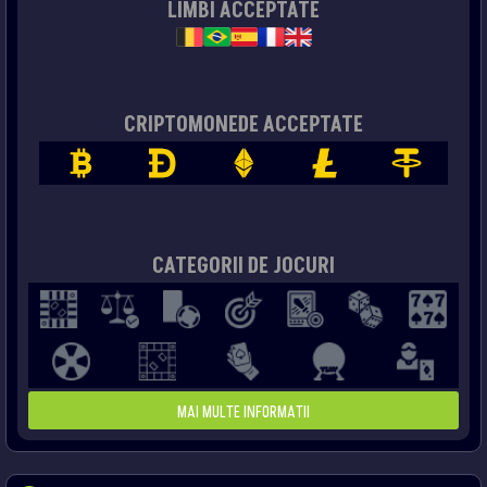
LIMBI ACCEPTATE
CRIPTOMONEDE ACCEPTATE
CATEGORII DE JOCURI
MAI MULTE INFORMATII