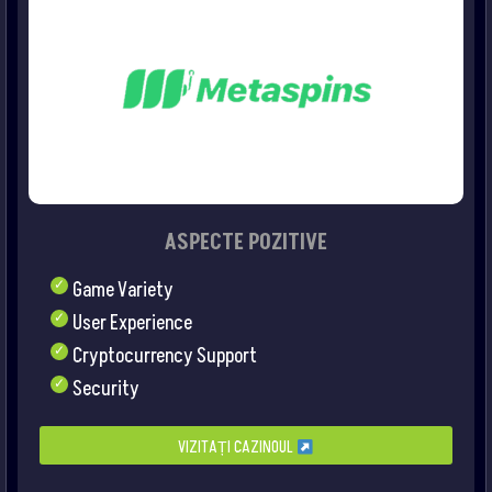
ASPECTE POZITIVE
Game Variety
User Experience
Cryptocurrency Support
Security
VIZITAȚI CAZINOUL