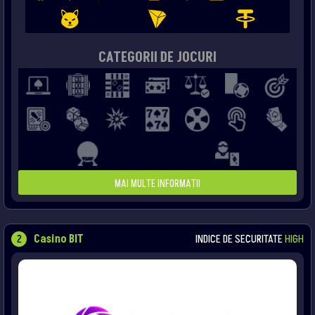
CATEGORII DE JOCURI
MAI MULTE INFORMATII
2
Casino BIT
INDICE DE SECURITATE
HIGH