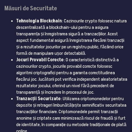
Măsuri de Securitate
Tehnologia Blockchain
: Cazinourile crypto folosesc natura
descentralizată a blockchain-ului pentru a asigura
transparența și înregistrarea sigură a tranzacțiilor. Acest
aspect fundamental asigură înregistrarea fiecărei tranzacții
și a rezultatelor jocurilor pe un registru public, făcând orice
formă de manipulare ușor detectabilă​​.
Jocuri Provabil Corecte
: O caracteristică distinctivă a
cazinourilor crypto, jocurile provabil corecte folosesc
algoritmi criptografici pentru a garanta corectitudinea
fiecărui joc. Jucătorii pot verifica independent aleatorietatea
rezultatelor jocului, oferind un nivel fără precedent de
transparență și încredere în procesul de joc​​​​.
Tranzacții Securizate
: Utilizarea criptomonedelor pentru
depozite și retrageri îmbunătățește semnificativ securitatea
tranzacțiilor financiare. Criptomonedele permit tranzacții
anonime și criptate care minimizează riscul de fraudă și furt
de identitate, în comparație cu metodele tradiționale de plată
online​​.