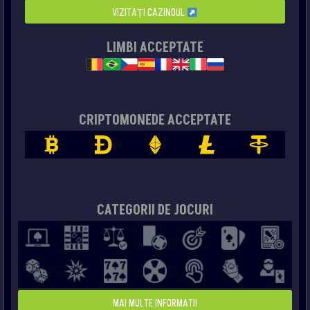
VIZITAȚI CAZINOUL
LIMBI ACCEPTATE
CRIPTOMONEDE ACCEPTATE
CATEGORII DE JOCURI
MAI MULTE INFORMATII