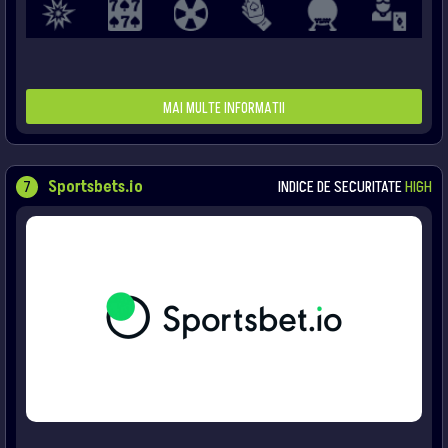
MAI MULTE INFORMATII
7
Sportsbets.io
INDICE DE SECURITATE
HIGH