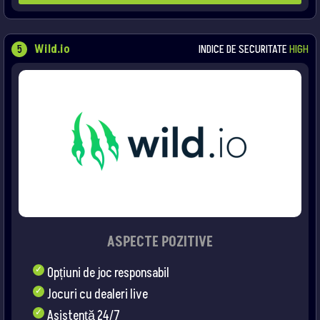
5
Wild.io
INDICE DE SECURITATE
HIGH
ASPECTE POZITIVE
Opțiuni de joc responsabil
Jocuri cu dealeri live
Asistență 24/7