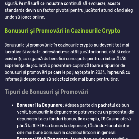
sigură. Pe măsură ce industria continuă să evolueze, aceste
standarde devin un factor pivotal pentru jucători atunci când aleg
unde să joace online.
Bonusuri și Promovări în Cazinourile Crypto
Bonusurile și promovările în cazinourile crypto au devenit tot mai
lucrative și variate, adresându-se atât jucătorilor noi, cât și celor
existenți, cu o gamă de beneficii concepute pentru a îmbunătăți
experiența de joc. Iată o prezentare cuprinzătoare a tipurilor de
bonusuri și promovări pe care le poți aștepta în 2024, împreună cu
informații despre cum să selectezi cele mai bune pentru tine.
Tipuri de Bonusuri și Promovări
Bonusuri la Depunere
: Adesea parte din pachetul de bun
venit, bonusurile la depunere se potrivesc cu un procentaj din
depunerea ta cu fonduri bonus. De exemplu, TG Casino oferă
până la 10 ETH ca bonus la depunere, făcându-l unul dintre
cele mai bune bonusuri la cazinoul Bitcoin în general​​.