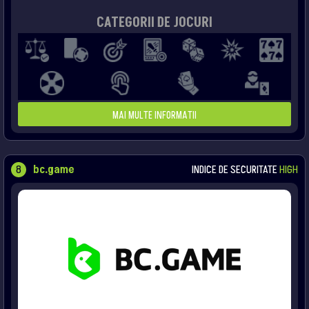
CATEGORII DE JOCURI
MAI MULTE INFORMATII
8
bc.game
INDICE DE SECURITATE
HIGH