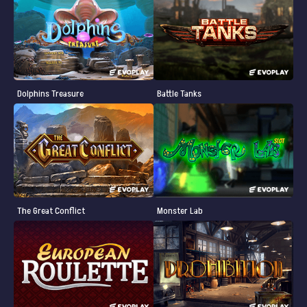
Dolphins Treasure
Battle Tanks
The Great Conflict
Monster Lab