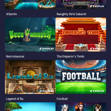
Atlantis
Naughty Girls Cabaret
Necromancer
The Emperor’s Tomb
Legend of Ra
Football