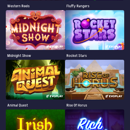
Western Reels
Fluffy Rangers
Midnight Show
Rocket Stars
Animal Quest
Rise Of Horus