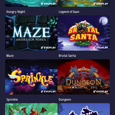
Hungry Night
Legend of Kaan
Maze
Brutal Santa
Sprinkle
Dungeon