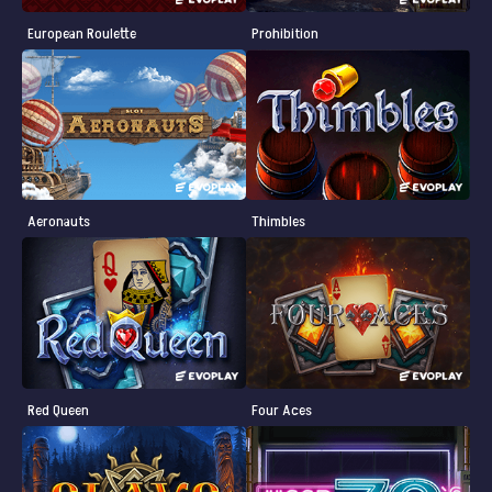
European Roulette
Prohibition
Aeronauts
Thimbles
Red Queen
Four Aces