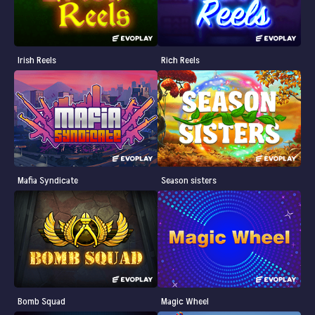
Irish Reels
Rich Reels
Mafia Syndicate
Season sisters
Bomb Squad
Magic Wheel