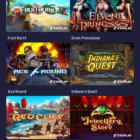
Fruit Burst
Elven Princesses
Ace Round
Indiana’s Quest