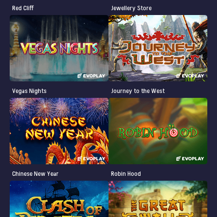
Red Cliff
Jewellery Store
Vegas Nights
Journey to the West
Chinese New Year
Robin Hood