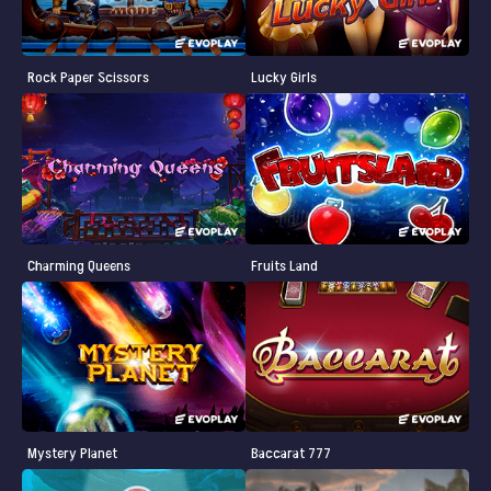
Rock Paper Scissors
Lucky Girls
Charming Queens
Fruits Land
Mystery Planet
Baccarat 777