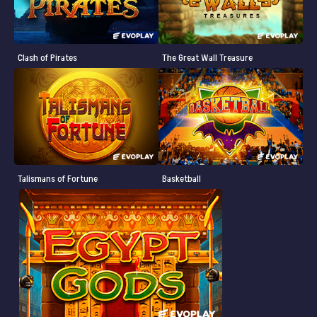
Clash of Pirates
The Great Wall Treasure
Talismans of Fortune
Basketball