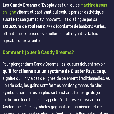
Les Candy Dreams d’Evoplay
est un jeu de
machine à sous
en ligne
vibrant et captivant qui séduit par son esthétique
sucrée et son gameplay innovant. Il se distingue par sa
structure de rouleaux 7×7
débordante de bonbons variés,
offrant une expérience visuellement attrayante à la fois
agréable et excitante.
Comment jouer à Candy Dreams?
Pour plonger dans Candy Dreams, les joueurs doivent savoir
qu’il fonctionne sur un système de Cluster Pays
, ce qui
signifie qu’il n’y a pas de lignes de paiement traditionnelles. Au
lieu de cela, les gains sont formés par des grappes de cinq
symboles similaires ou plus se touchant. Le design du jeu
inclut une fonctionnalité appelée Victoires en cascade ou
Avalanche, où les symboles gagnants disparaissent et de