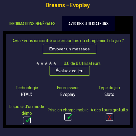
Dreams – Evoplay
INFORMATIONS GÉNÉRALES
AVIS DES UTILISATEURS
Avez-vous rencontré une erreur lors du chargement du jeu ?
Envoyer un message
★★★★★
★★★★★
0.0
de
0
Utilisateurs
Évaluez ce jeu
Technologie
Fournisseur
Type de jeu
HTML5
Evoplay
Slots
Dispose d’un mode
Prise en charge mobile
A des tours gratuits
démo