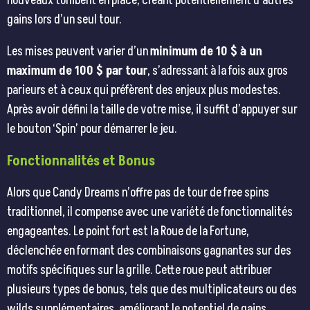
nouveaux tombent en place, créant potentiellement d’autres
gains lors d’un seul tour​​​​.
Les mises peuvent varier d’un
minimum de 10 $ à un
maximum de 100 $ par tour
, s’adressant à la fois aux gros
parieurs et à ceux qui préfèrent des enjeux plus modestes.
Après avoir défini la taille de votre mise, il suffit d’appuyer sur
le bouton ‘Spin’ pour démarrer le jeu​​.
Fonctionnalités et Bonus
Alors que Candy Dreams n’offre pas de tour de free spins
traditionnel, il compense avec une variété de fonctionnalités
engageantes. Le point fort est la Roue de la Fortune,
déclenchée en formant des combinaisons gagnantes sur des
motifs spécifiques sur la grille. Cette roue peut attribuer
plusieurs types de bonus, tels que des multiplicateurs ou des
wilds supplémentaires, améliorant le potentiel de gains