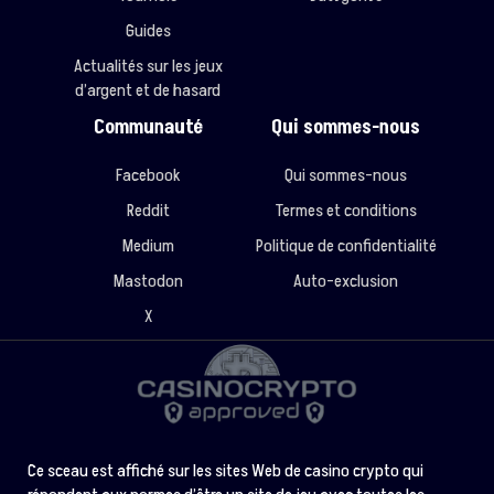
Guides
Actualités sur les jeux
d’argent et de hasard
Communauté
Qui sommes-nous
Facebook
Qui sommes-nous
Reddit
Termes et conditions
Medium
Politique de confidentialité
Mastodon
Auto-exclusion
X
Ce sceau est affiché sur les sites Web de casino crypto qui