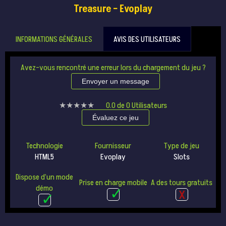
Treasure – Evoplay
INFORMATIONS GÉNÉRALES
AVIS DES UTILISATEURS
Avez-vous rencontré une erreur lors du chargement du jeu ?
Envoyer un message
★★★★★
★★★★★
0.0
de
0
Utilisateurs
Évaluez ce jeu
Technologie
Fournisseur
Type de jeu
HTML5
Evoplay
Slots
Dispose d’un mode
Prise en charge mobile
A des tours gratuits
démo