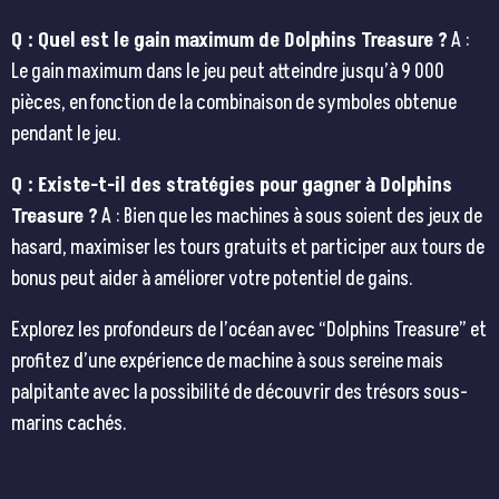
Q : Quel est le gain maximum de Dolphins Treasure ?
A :
Le gain maximum dans le jeu peut atteindre jusqu’à 9 000
pièces, en fonction de la combinaison de symboles obtenue
pendant le jeu​​.
Q : Existe-t-il des stratégies pour gagner à Dolphins
Treasure ?
A : Bien que les machines à sous soient des jeux de
hasard, maximiser les tours gratuits et participer aux tours de
bonus peut aider à améliorer votre potentiel de gains.
Explorez les profondeurs de l’océan avec “Dolphins Treasure” et
profitez d’une expérience de machine à sous sereine mais
palpitante avec la possibilité de découvrir des trésors sous-
marins cachés.