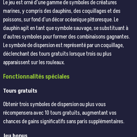
Le jeu est orné d’une gamme de symboles de créatures
marines, y compris des dauphins, des coquillages et des
poissons, sur fond d’un décor océanique pittoresque. Le
dauphin agit en tant que symbole sauvage, se substituant à
d’autres symboles pour former des combinaisons gagnantes.
Le symbole de dispersion est représenté par un coquillage,
déclenchant des tours gratuits lorsque trois ou plus
apparaissent sur les rouleaux​​.
Fonctionnalités spéciales
Tours gratuits
Obtenir trois symboles de dispersion ou plus vous
récompensera avec 10 tours gratuits, augmentant vos
chances de gains significatifs sans paris supplémentaires​​.
Jeu bonus