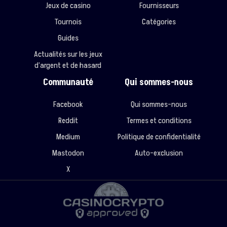
Jeux de casino
Fournisseurs
Tournois
Catégories
Guides
Actualités sur les jeux
d’argent et de hasard
Communauté
Qui sommes-nous
Facebook
Qui sommes-nous
Reddit
Termes et conditions
Medium
Politique de confidentialité
Mastodon
Auto-exclusion
X