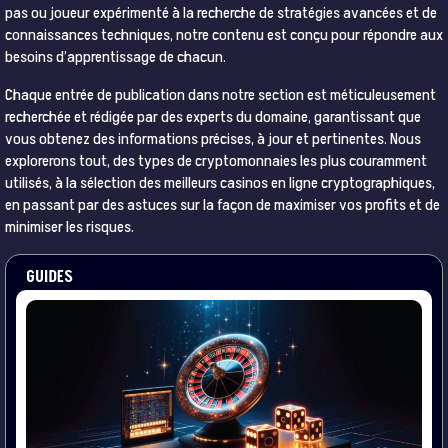
pas ou joueur expérimenté à la recherche de stratégies avancées et de
connaissances techniques, notre contenu est conçu pour répondre aux
besoins d’apprentissage de chacun.
Chaque entrée de publication dans notre section est méticuleusement
recherchée et rédigée par des experts du domaine, garantissant que
vous obtenez des informations précises, à jour et pertinentes. Nous
explorerons tout, des types de cryptomonnaies les plus couramment
utilisés, à la sélection des meilleurs casinos en ligne cryptographiques,
en passant par des astuces sur la façon de maximiser vos profits et de
minimiser les risques.
GUIDES