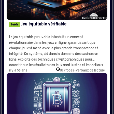
Jeu équitable vérifiable
Guide
Le jeu équitable prouvable introduit un concept
révolutionnaire dans les jeux en ligne, garantissant que
chaque jeu est mené avec la plus grande transparence et
intégrité. Ce système, clé dans le domaine des casinos en
ligne, exploite des techniques cryptographiques pour
garantir que les résultats des jeux sont justes et impartiaux.
il y a 56 ans
10 Procès-verbaux de lecture
Définition du Jeu Équitable […]