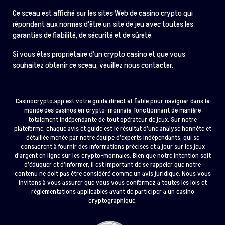
Ce sceau est affiché sur les sites Web de casino crypto qui
répondent aux normes d’être un site de jeu avec toutes les
garanties de fiabilité, de sécurité et de sûreté.
Si vous êtes propriétaire d’un crypto casino et que vous
souhaitez obtenir ce sceau, veuillez nous contacter.
Casinocrypto.app est votre guide direct et fiable pour naviguer dans le
monde des casinos en crypto-monnaie, fonctionnant de manière
totalement indépendante de tout opérateur de jeux. Sur notre
plateforme, chaque avis et guide est le résultat d’une analyse honnête et
détaillée menée par notre équipe d’experts indépendants, qui se
consacrent à fournir des informations précises et à jour sur les jeux
d’argent en ligne sur les crypto-monnaies. Bien que notre intention soit
d’éduquer et d’informer, il est important de se rappeler que notre
contenu ne doit pas être considéré comme un avis juridique. Nous vous
invitons à vous assurer que vous vous conformez à toutes les lois et
réglementations applicables avant de participer à un casino
cryptographique.