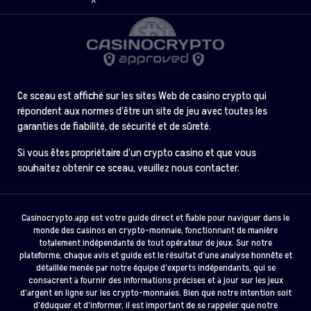
Ce sceau est affiché sur les sites Web de casino crypto qui
répondent aux normes d’être un site de jeu avec toutes les
garanties de fiabilité, de sécurité et de sûreté.
Si vous êtes propriétaire d’un crypto casino et que vous
souhaitez obtenir ce sceau, veuillez nous contacter.
Casinocrypto.app est votre guide direct et fiable pour naviguer dans le
monde des casinos en crypto-monnaie, fonctionnant de manière
totalement indépendante de tout opérateur de jeux. Sur notre
plateforme, chaque avis et guide est le résultat d’une analyse honnête et
détaillée menée par notre équipe d’experts indépendants, qui se
consacrent à fournir des informations précises et à jour sur les jeux
d’argent en ligne sur les crypto-monnaies. Bien que notre intention soit
d’éduquer et d’informer, il est important de se rappeler que notre