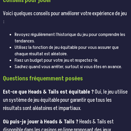
Conseils pour jouer
Voici quelques conseils pour améliorer votre expérience de jeu
:
Revoyez régulièrement l’historique du jeu pour comprendre les
tendances.
Utilisez la fonction de jeu équitable pour vous assurer que
chaque résultat est aléatoire.
Fixez un budget pour votre jeu et respectez-le.
Sachez quand vous arrêter, surtout si vous êtes en avance.
Questions fréquemment posées
Est-ce que Heads & Tails est équitable ?
Oui, le jeu utilise
un système de jeu équitable pour garantir que tous les
résultats sont aléatoires et impartiaux​​.
Où puis-je jouer à Heads & Tails ?
Heads & Tails est
disponible dans les casinos en ligne proposant des jeux