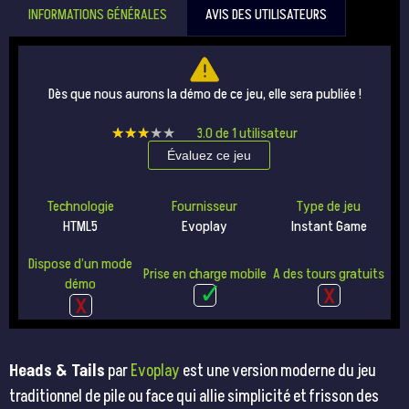
INFORMATIONS GÉNÉRALES
AVIS DES UTILISATEURS
Dès que nous aurons la démo de ce jeu, elle sera publiée !
★★★★★
★★★★★
3.0
de
1
utilisateur
Évaluez ce jeu
Technologie
Fournisseur
Type de jeu
HTML5
Evoplay
Instant Game
Dispose d’un mode
Prise en charge mobile
A des tours gratuits
démo
Heads & Tails
par
Evoplay
est une version moderne du jeu
traditionnel de pile ou face qui allie simplicité et frisson des