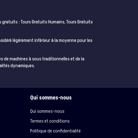
rs gratuits : Tours Gratuits Humains, Tours Gratuits
nsidéré légèrement inférieur à la moyenne pour les
 de machines à sous traditionnelles et de la
alités dynamiques.
Qui sommes-nous
Qui sommes-nous
Termes et conditions
Politique de confidentialité