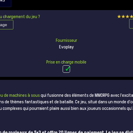
URS
du chargement du jeu ?
★★★
★★★
sage
Fournisseur
Evoplay
Prise en charge mobile
eu de machines à sous
qui fusionne des éléments de MMORPG avec l’excita
ns de thèmes fantastiques et de bataille. Ce jeu, situé dans un monde d’
eu complexes qui pourraient plaire aussi bien aux joueurs occasionnels qu
 de rouleaux de 5×3 et offre 20 lignes de paiement
.
Le jeu se dis