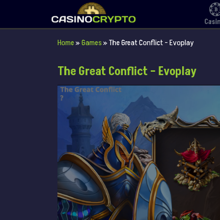
Casi
Home
»
Games
»
The Great Conflict – Evoplay
The Great Conflict – Evoplay