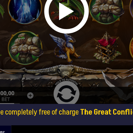
e completely free of charge
The Great Confli