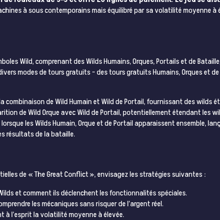
 machines à sous contemporains mais équilibré par sa volatilité moyenne à
ymboles Wild, comprenant des Wilds Humains, Orques, Portails et de Batail
 divers modes de tours gratuits – des tours gratuits Humains, Orques et d
la combinaison de Wild Humain et Wild de Portail, fournissant des wilds ét
arition de Wild Orque avec Wild de Portail, potentiellement étendant les w
orsque les Wilds Humain, Orque et de Portail apparaissent ensemble, lanç
 résultats de la bataille.
ielles de « The Great Conflict », envisagez les stratégies suivantes :
 Wilds et comment ils déclenchent les fonctionnalités spéciales.
mprendre les mécaniques sans risquer de l’argent réel.
à l’esprit la volatilité moyenne à élevée.