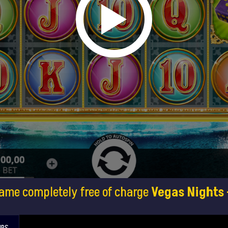
game completely free of charge
Vegas Nights 