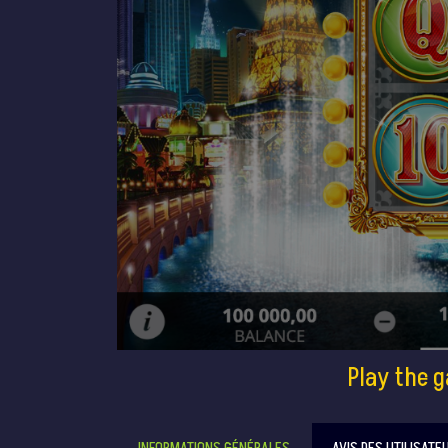
Play the 