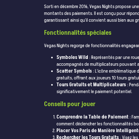
Sorti en décembre 2016, Vegas Nights propose un
montants des paiements. Il est conçu pour répond
garantissant ainsi qu’il convient aussi bien aux 
Fonctionnalités spéciales
Vegas Nights regorge de fonctionnalités engagea
Symboles Wild
: Représentés par une rou
accompagnés de multiplicateurs pouvant au
Scatter Symbols
: L’icône emblématique d
gratuits, offrant aux joueurs 10 tours grat
Tours Gratuits et Multiplicateurs
: Pend
significativement le paiement potentiel.
Conseils pour jouer
Comprendre la Table de Paiement
: Fam
comment déclencher les fonctionnalités bo
Placer Vos Paris de Manière Intelligen
Rechercher les Tours Gratuits
: Visez le