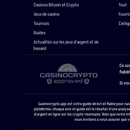
Casinos Bitcoin et Crypto
Tout
Jeux de casino
Fourni
Tournois
Catég
Guides
Actualités sur les jeux d’argent et de
hasard
Ce sc
fiabil
Si vo
Casinocrypto.app est votre guide direct et fiable pour n
plateforme, chaque avis et guide est le résultat d’une analys
d’argent en ligne sur les crypto-monnaies. Bien que notre in
vous invitons à vous assurer que v