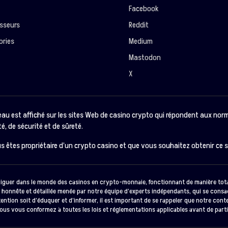
Facebook
sseurs
Reddit
ories
Medium
Mastodon
X
eau est affiché sur les sites Web de casino crypto qui répondent aux norme
ité, de sécurité et de sûreté.
us êtes propriétaire d’un crypto casino et que vous souhaitez obtenir ce s
aviguer dans le monde des casinos en crypto-monnaie, fonctionnant de manière tot
e honnête et détaillée menée par notre équipe d’experts indépendants, qui se consacr
tention soit d’éduquer et d’informer, il est important de se rappeler que notre con
ous vous conformez à toutes les lois et réglementations applicables avant de part