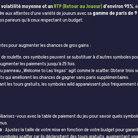
e
volatilité moyenne et un
RTP (Retour au Joueur)
d’environ 95%
, 
re aux attentes d’une variété de joueurs avec sa
gamme de paris de 9 
gros parieurs qu’à ceux respectant un budget.
ntes pour augmenter les chances de gros gains :
e de roulette, ces symboles peuvent se substituer à d’autres symboles p
gmenter les paiements jusqu’à 25 fois.
u panneau „Welcome to Las Vegas“ agit comme le scatter. Obtenir trois sc
uits qui améliorent les chances de gagner sans paris supplémentaires.
ant les tours gratuits, les symboles wild apparaissent plus fréquemment 
iliarisez-vous avec la table de paiement du jeu pour savoir quels symbole
nus.
te
: Ajustez la taille de votre mise en fonction de votre budget pour garant
s symboles scatter car ils déclenchent des tours gratuits, augmentant vo