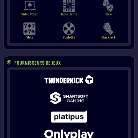
haute qualité et une expérience utilisateur optimale. La vaste
bibliothèque comprend des machines à sous, des jeux de jackpot, des
tables de casino en direct et des variantes de jeux uniques.
Video Poker
Table Game
Dice
Expérience Utilisateur
Slots
Roulette
Blackjack
Le casino prend en charge une
large gamme de crypto-monnaies
,
offrant un moyen sécurisé, anonyme et pratique de gérer les fonds. Le
processus d'inscription est simplifié et convivial, nécessitant peu
d'étapes pour ouvrir un compte, ce qui améliore l'accessibilité et la
FOURNISSEURS DE JEUX
commodité globales pour les utilisateurs.
Sécurité et Équité
La licence de Wild.io délivrée par l'autorité de jeu de Curacao eGaming
confirme sa conformité aux normes de sécurité et d'équité en matière
de jeu. Le site utilise la technologie
RNG
pour garantir l'équité des jeux
et met en place des mesures de sécurité avancées pour protéger les
données des utilisateurs et prévenir la fraude.
Support Client