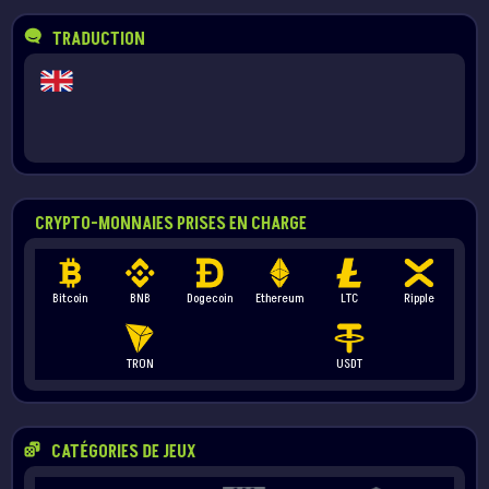
déposé, augmentant les récompenses potentielles pour les nouveaux
TRADUCTION
joueurs. Outre le bonus de bienvenue, le casino propose fréquemment
des bonus sans dépôt, des promotions quotidiennes et des
événements spéciaux comme le jeu de la Roue de la Fortune, offrant
diverses opportunités pour améliorer l'expérience de jeu.
Programmes VIP et de Fidélité
Le casino propose un solide programme VIP structuré autour des
CRYPTO-MONNAIES PRISES EN CHARGE
points de fidélité, qui sont gagnés en misant. À mesure que les
joueurs progressent dans les niveaux, ils débloquent des avantages
de plus en plus importants, comprenant des
offres de cashback
,
Bitcoin
BNB
Dogecoin
Ethereum
LTC
Ripple
des
fonds bonus
et même des services de gestion de compte
personnalisés aux niveaux les plus élevés. Ce système récompense les
joueurs réguliers et à enjeux élevés avec des avantages substantiels.
TRON
USDT
Sélection de Jeux
Wild.io se distingue en proposant plus de 3 000 jeux provenant des
CATÉGORIES DE JEUX
meilleurs fournisseurs de logiciels, garantissant des graphismes de