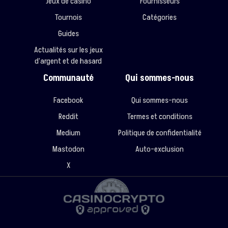
Jeux de casino
Fournisseurs
Tournois
Catégories
Guides
Actualités sur les jeux
d’argent et de hasard
Communauté
Qui sommes-nous
Facebook
Qui sommes-nous
Reddit
Termes et conditions
Medium
Politique de confidentialité
Mastodon
Auto-exclusion
X