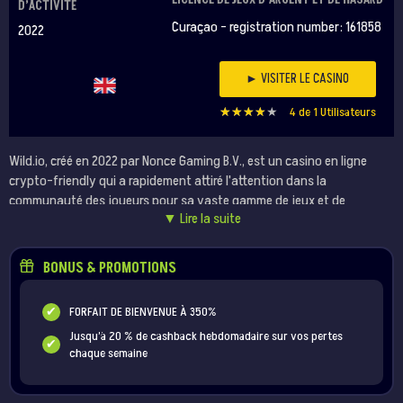
D’ACTIVITÉ
Curaçao - registration number: 161858
2022
►
VISITER LE CASINO
★★★★★
★★★★★
4 de 1 Utilisateurs
Wild.io, créé en 2022 par Nonce Gaming B.V., est un casino en ligne
crypto-friendly qui a rapidement attiré l'attention dans la
communauté des joueurs pour sa vaste gamme de jeux et de
▼ Lire la suite
promotions adaptés aux utilisateurs de crypto-monnaies. Il
opère
sous une licence de jeu de Curacao eGaming
, garantissant une
expérience de jeu sécurisée et équitable.
BONUS & PROMOTIONS
Bonus et Promotions
FORFAIT DE BIENVENUE À 350%
Wild.io propose un généreux
pack de bienvenue à plusieurs
Jusqu’à 20 % de cashback hebdomadaire sur vos pertes
chaque semaine
niveaux
qui s'étend sur les quatre premiers dépôts, totalisant
potentiellement un
bonus de correspondance de 520%
. Le premier
dépôt seul peut offrir jusqu'à 150% de bonus en fonction du montant