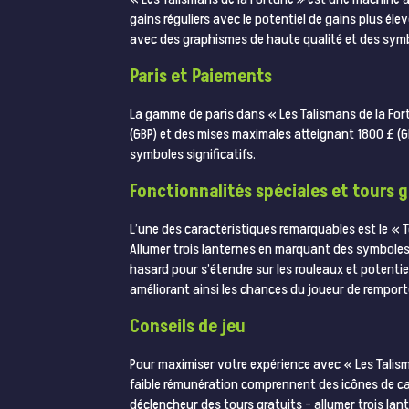
gains réguliers avec le potentiel de gains plus él
avec des graphismes de haute qualité et des symbo
Paris et Paiements
La gamme de paris dans « Les Talismans de la For
(GBP) et des mises maximales atteignant 1800 £ (G
symboles significatifs.
Fonctionnalités spéciales et tours g
L’une des caractéristiques remarquables est le « T
Allumer trois lanternes en marquant des symboles 
hasard pour s’étendre sur les rouleaux et potenti
améliorant ainsi les chances du joueur de remport
Conseils de jeu
Pour maximiser votre expérience avec « Les Talisma
faible rémunération comprennent des icônes de ca
déclencheur des tours gratuits – allumer trois lan