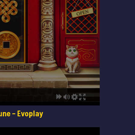
une – Evoplay