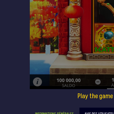
Play the game 