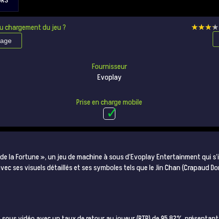
URS
du chargement du jeu ?
★★★★
★★★★
sage
Fournisseur
Evoplay
Prise en charge mobile
 la Fortune », un jeu de machine à sous d’Evoplay Entertainment qui s’in
vec ses visuels détaillés et ses symboles tels que le Jin Chan (Crapaud Dor
sous vidéo avec un taux de retour au joueur (RTP) de 95,82%, présentant un