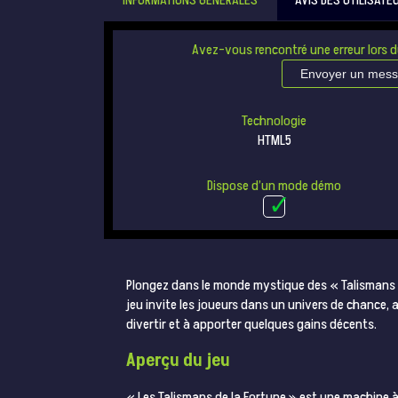
INFORMATIONS GÉNÉRALES
AVIS DES UTILISATE
Avez-vous rencontré une erreur lors 
Envoyer un mes
Technologie
HTML5
Dispose d’un mode démo
Plongez dans le monde mystique des « Talismans de
jeu invite les joueurs dans un univers de chance, a
divertir et à apporter quelques gains décents.
Aperçu du jeu
« Les Talismans de la Fortune » est une machine à 