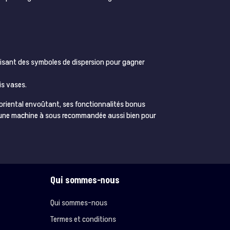
ilisant des symboles de dispersion pour gagner
is vases.
 oriental envoûtant, ses fonctionnalités bonus
ait une machine à sous recommandée aussi bien pour
Qui sommes-nous
Qui sommes-nous
Termes et conditions